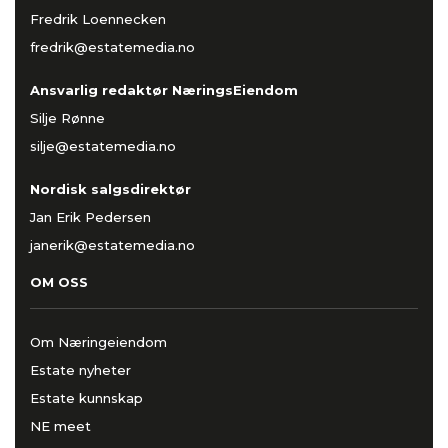
Fredrik Loennecken
fredrik@estatemedia.no
Ansvarlig redaktør NæringsEiendom
Silje Rønne
silje@estatemedia.no
Nordisk salgsdirektør
Jan Erik Pedersen
janerik@estatemedia.no
OM OSS
Om Næringeiendom
Estate nyheter
Estate kunnskap
NE meet