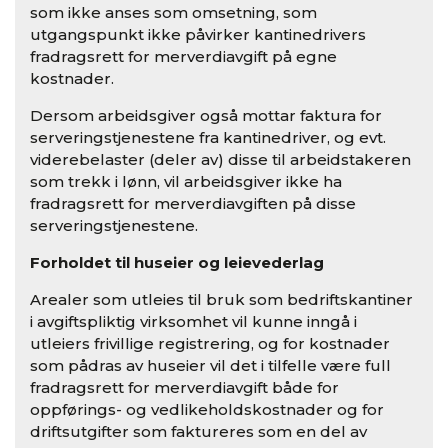
som ikke anses som omsetning, som
utgangspunkt ikke påvirker kantinedrivers
fradragsrett for merverdiavgift på egne
kostnader.
Dersom arbeidsgiver også mottar faktura for
serveringstjenestene fra kantinedriver, og evt.
viderebelaster (deler av) disse til arbeidstakeren
som trekk i lønn, vil arbeidsgiver ikke ha
fradragsrett for merverdiavgiften på disse
serveringstjenestene.
Forholdet til huseier og leievederlag
Arealer som utleies til bruk som bedriftskantiner
i avgiftspliktig virksomhet vil kunne inngå i
utleiers frivillige registrering, og for kostnader
som pådras av huseier vil det i tilfelle være full
fradragsrett for merverdiavgift både for
oppførings- og vedlikeholdskostnader og for
driftsutgifter som faktureres som en del av