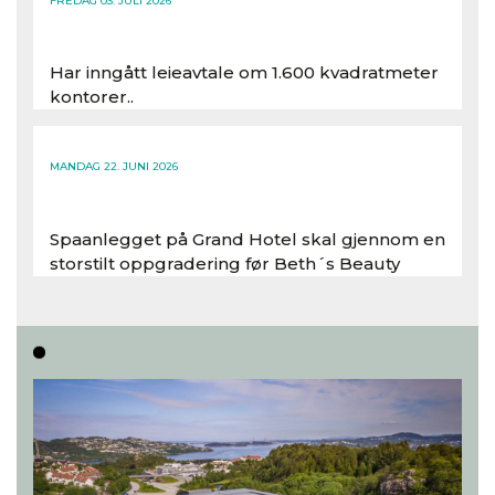
FREDAG 03. JULI 2026
Har inngått leieavtale om 1.600 kvadratmeter
kontorer..
Les hele artikkelen
MANDAG 22. JUNI 2026
Spaanlegget på Grand Hotel skal gjennom en
storstilt oppgradering før Beth´s Beauty
inntar 450 kvadratmeter i desember 2026..
Les hele artikkelen