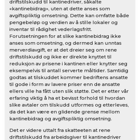
driftstilskudd til kantinedriver, såkalte
«kantinebidrag», uten at dette anses som
avgiftspliktig omsetning. Dette kan omfatte både
pengebeløp og verdien av å stille lokaler og
inventar til rådighet vederlagsfritt.
Forutsetningen for at slike kantinebidrag ikke
anses som omsetning, og dermed kan unntas
merverdiavgift, er at det dreier seg om rene
driftstilskudd og ikke er direkte knyttet til
reduksjon av prisene i kantinen eller knytter seg
eksempelvis til antall serverte måltider. Samtidig
godtas at tilskuddet kommer bedriftens ansatte
til gode i form av lavere priser enn de ansatte
ellers ville ha fått uten slik støtte. Det er etter vår
erfaring viktig å ha et bevisst forhold til hvordan
slike avtaler om tilskudd utformes og etterleves,
da det kan være en glidende grense mellom
kantinebidrag og avgiftspliktig omsetning.
Det er videre uttalt fra skatteeten at rene
driftstilskudd fra arbeidsgiver til kantinedriver