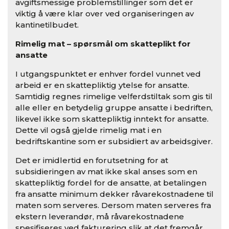
avgiftsmessige problemstillinger som det er
viktig å være klar over ved organiseringen av
kantinetilbudet.
Rimelig mat – spørsmål om skatteplikt for
ansatte
I utgangspunktet er enhver fordel vunnet ved
arbeid er en skattepliktig ytelse for ansatte.
Samtidig regnes rimelige velferdstiltak som gis til
alle eller en betydelig gruppe ansatte i bedriften,
likevel ikke som skattepliktig inntekt for ansatte.
Dette vil også gjelde rimelig mat i en
bedriftskantine som er subsidiert av arbeidsgiver.
Det er imidlertid en forutsetning for at
subsidieringen av mat ikke skal anses som en
skattepliktig fordel for de ansatte, at betalingen
fra ansatte minimum dekker råvarekostnadene til
maten som serveres. Dersom maten serveres fra
ekstern leverandør, må råvarekostnadene
spesifiseres ved fakturering slik at det fremgår