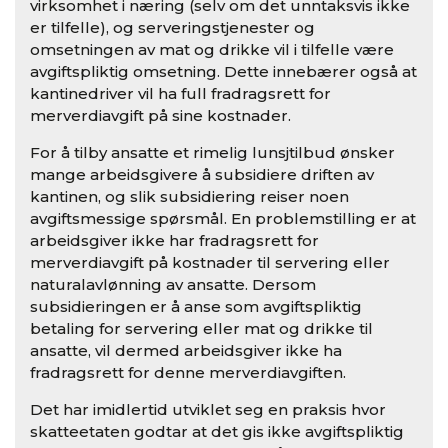
virksomhet i næring (selv om det unntaksvis ikke
er tilfelle), og serveringstjenester og
omsetningen av mat og drikke vil i tilfelle være
avgiftspliktig omsetning. Dette innebærer også at
kantinedriver vil ha full fradragsrett for
merverdiavgift på sine kostnader.
For å tilby ansatte et rimelig lunsjtilbud ønsker
mange arbeidsgivere å subsidiere driften av
kantinen, og slik subsidiering reiser noen
avgiftsmessige spørsmål. En problemstilling er at
arbeidsgiver ikke har fradragsrett for
merverdiavgift på kostnader til servering eller
naturalavlønning av ansatte. Dersom
subsidieringen er å anse som avgiftspliktig
betaling for servering eller mat og drikke til
ansatte, vil dermed arbeidsgiver ikke ha
fradragsrett for denne merverdiavgiften.
Det har imidlertid utviklet seg en praksis hvor
skatteetaten godtar at det gis ikke avgiftspliktig