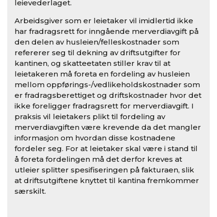
leievederlaget.
Arbeidsgiver som er leietaker vil imidlertid ikke
har fradragsrett for inngående merverdiavgift på
den delen av husleien/felleskostnader som
refererer seg til dekning av driftsutgifter for
kantinen, og skatteetaten stiller krav til at
leietakeren må foreta en fordeling av husleien
mellom oppførings-/vedlikeholdskostnader som
er fradragsberettiget og driftskostnader hvor det
ikke foreligger fradragsrett for merverdiavgift. I
praksis vil leietakers plikt til fordeling av
merverdiavgiften være krevende da det mangler
informasjon om hvordan disse kostnadene
fordeler seg. For at leietaker skal være i stand til
å foreta fordelingen må det derfor kreves at
utleier splitter spesifiseringen på fakturaen, slik
at driftsutgiftene knyttet til kantina fremkommer
særskilt.