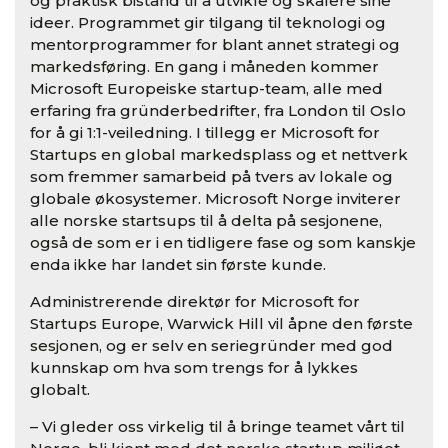
og praktisk bistand til å utvikle og skalere sine
ideer. Programmet gir tilgang til teknologi og
mentorprogrammer for blant annet strategi og
markedsføring. En gang i måneden kommer
Microsoft Europeiske startup-team, alle med
erfaring fra gründerbedrifter, fra London til Oslo
for å gi 1:1-veiledning. I tillegg er Microsoft for
Startups en global markedsplass og et nettverk
som fremmer samarbeid på tvers av lokale og
globale økosystemer. Microsoft Norge inviterer
alle norske startsups til å delta på sesjonene,
også de som er i en tidligere fase og som kanskje
enda ikke har landet sin første kunde.
Administrerende direktør for Microsoft for
Startups Europe, Warwick Hill vil åpne den første
sesjonen, og er selv en seriegründer med god
kunnskap om hva som trengs for å lykkes
globalt.
– Vi gleder oss virkelig til å bringe teamet vårt til