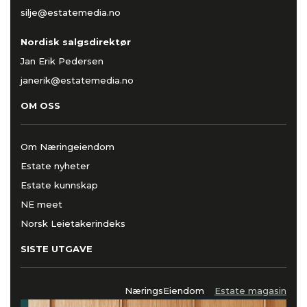
silje@estatemedia.no
Nordisk salgsdirektør
Jan Erik Pedersen
janerik@estatemedia.no
OM OSS
Om Næringeiendom
Estate nyheter
Estate kunnskap
NE meet
Norsk Leietakerindeks
SISTE UTGAVE
NæringsEiendom
Estate magasin