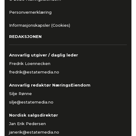
Personvernerklæring
Informasjonskapsler (Cookies)
REDAKSJONEN
Ansvarlig utgiver / daglig leder
Fredrik Loennecken
fredrik@estatemedia.no
Ansvarlig redaktør NæringsEiendom
Silje Rønne
silje@estatemedia.no
Nordisk salgsdirektør
Jan Erik Pedersen
janerik@estatemedia.no