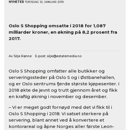
NYHETER
TORSDAG 10. JANUAR 2019
Oslo S Shopping omsatte i 2018 for 1,087
milliarder kroner, en økning på 8,2 prosent fra
2017.
Av Silje Rønne E-post:
silje@estatemedia.no
Oslo S Shopping omfatter alle butikker og
serveringssteder på Oslo S og i Østbanehallen,
og er Oslo sentrums fjerde største kjøpesenter. I
2018 økte de jevnt og trutt gjennom året og fikk
en kraftig økning i november og desember.
– Vi er meget godt fornøyd med det vi fikk til i
Oslo S Shopping i 2018. Vi satset sterkere på
servering, blant annet ved å konvertere et
kontorareal og åpne Norges aller første Leon-