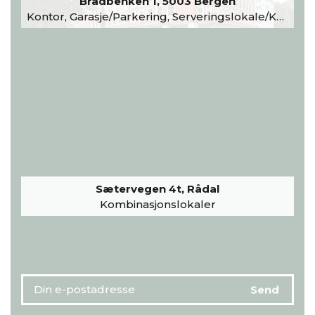
Bradbenken 1, 5003 Bergen
Kontor, Garasje/Parkering, Serveringslokale/Kantine, Undervisning/Arrangement
Sætervegen 4t, Rådal
Kombinasjonslokaler