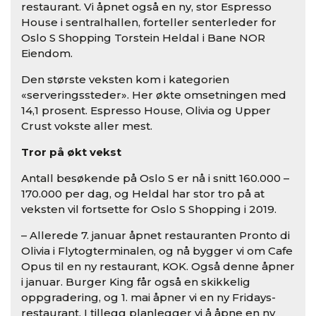
restaurant. Vi åpnet også en ny, stor Espresso
House i sentralhallen, forteller senterleder for
Oslo S Shopping Torstein Heldal i Bane NOR
Eiendom.
Den største veksten kom i kategorien
«serveringssteder». Her økte omsetningen med
14,1 prosent. Espresso House, Olivia og Upper
Crust vokste aller mest.
Tror på økt vekst
Antall besøkende på Oslo S er nå i snitt 160.000 –
170.000 per dag, og Heldal har stor tro på at
veksten vil fortsette for Oslo S Shopping i 2019.
– Allerede 7. januar åpnet restauranten Pronto di
Olivia i Flytogterminalen, og nå bygger vi om Cafe
Opus til en ny restaurant, KOK. Også denne åpner
i januar. Burger King får også en skikkelig
oppgradering, og 1. mai åpner vi en ny Fridays-
restaurant. I tillegg planlegger vi å åpne en ny