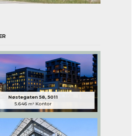
ER
Nøstegaten 58, 5011
5.646
Kontor
m²