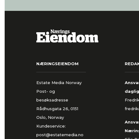
NÆRINGSEIENDOM
REDA
Estate Media Norway
Ansvar
Post- og
daglig
besøksadresse
Fredri
Rådhusgata 26, 0151
fredri
Oslo, Norway
Ansvar
Kundeservice:
Nærin
post@estatemedia.no