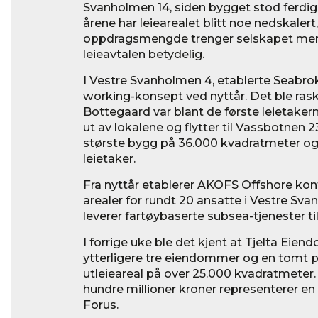
Svanholmen 14, siden bygget stod ferdig 
årene har leiearealet blitt noe nedskaler
oppdragsmengde trenger selskapet mer p
leieavtalen betydelig.
I Vestre Svanholmen 4, etablerte Seabro
working-konsept ved nyttår. Det ble ras
Bottegaard var blant de første leietaker
ut av lokalene og flytter til Vassbotnen
største bygg på 36.000 kvadratmeter og 
leietaker.
Fra nyttår etablerer AKOFS Offshore kont
arealer for rundt 20 ansatte i Vestre Sv
leverer fartøybaserte subsea-tjenester til
I forrige uke ble det kjent at Tjelta Eien
ytterligere tre eiendommer og en tomt 
utleieareal på over 25.000 kvadratmeter. 
hundre millioner kroner representerer en
Forus.