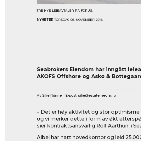
TRE NYE LEIEAVTALER PÅ FORUS.
NYHETER
TORSDAG 08. NOVEMBER 2018
Seabrokers Eiendom har inngått leiea
AKOFS Offshore og Askø & Bottegaard
Av Silje Rønne E-post:
silje@estatemedia.no
– Det er høy aktivitet og stor optimisme 
og vi merker dette i form av økt etters
sier kontraktsansvarlig Rolf Aarthun, i 
Aibel har hatt hovedkontor og leid 25.00