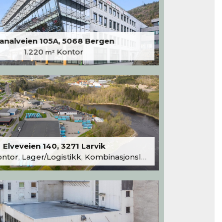
analveien 105A, 5068 Bergen
1.220
Kontor
m²
Elveveien 140, 3271 Larvik
tor, Lager/Logistikk, Kombinasjonslokaler