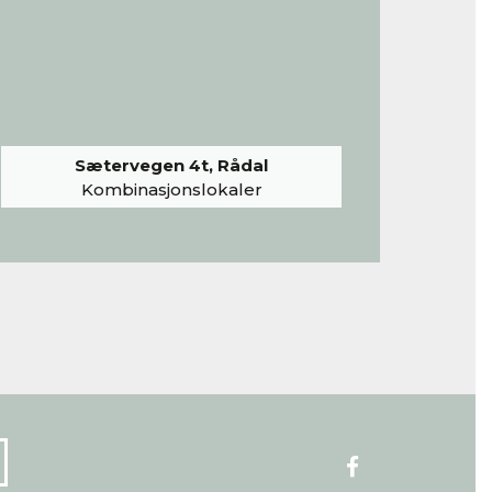
Sætervegen 4t, Rådal
Kombinasjonslokaler