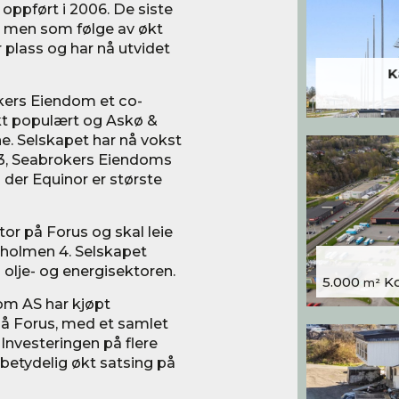
oppført i 2006. De siste
t, men som følge av økt
lass og har nå utvidet
K
kers Eiendom et co-
kt populært og Askø &
ne. Selskapet har nå vokst
 23, Seabrokers Eiendoms
der Equinor er største
or på Forus og skal leie
anholmen 4. Selskapet
 olje- og energisektoren.
5.000
Kon
m²
dom AS har kjøpt
på Forus, med et samlet
Investeringen på flere
 betydelig økt satsing på