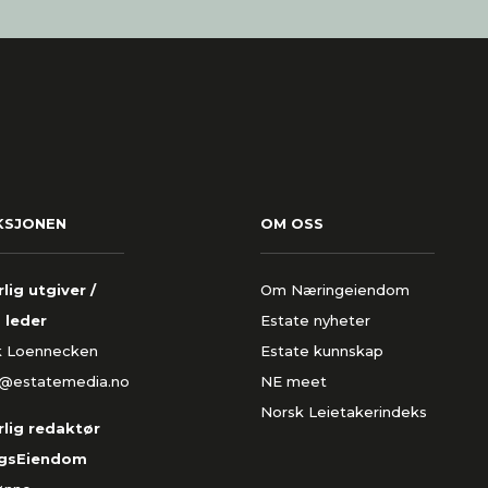
KSJONEN
OM OSS
lig utgiver /
Om Næringeiendom
 leder
Estate nyheter
k Loennecken
Estate kunnskap
k@estatemedia.no
NE meet
Norsk Leietakerindeks
lig redaktør
gsEiendom