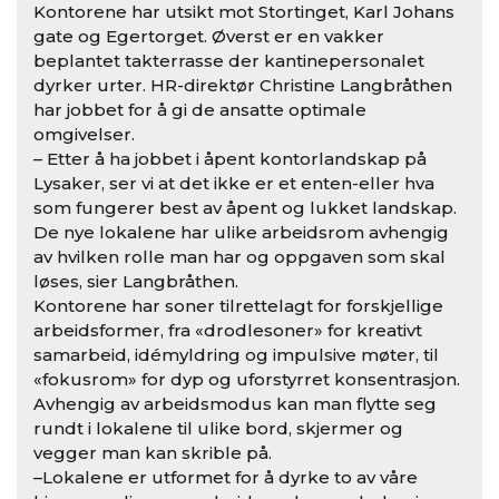
Kontorene har utsikt mot Stortinget, Karl Johans
gate og Egertorget. Øverst er en vakker
beplantet takterrasse der kantinepersonalet
dyrker urter. HR-direktør Christine Langbråthen
har jobbet for å gi de ansatte optimale
omgivelser.
– Etter å ha jobbet i åpent kontorlandskap på
Lysaker, ser vi at det ikke er et enten-eller hva
som fungerer best av åpent og lukket landskap.
De nye lokalene har ulike arbeidsrom avhengig
av hvilken rolle man har og oppgaven som skal
løses, sier Langbråthen.
Kontorene har soner tilrettelagt for forskjellige
arbeidsformer, fra «drodlesoner» for kreativt
samarbeid, idémyldring og impulsive møter, til
«fokusrom» for dyp og uforstyrret konsentrasjon.
Avhengig av arbeidsmodus kan man flytte seg
rundt i lokalene til ulike bord, skjermer og
vegger man kan skrible på.
–Lokalene er utformet for å dyrke to av våre