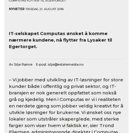
COMPUTAS FLYTTER TIL EGERTORGET.
NYHETER
TIRSDAG 21. AUGUST 2018
IT-selskapet Computas ønsket å komme
nærmere kundene, nå flytter fra Lysaker til
Egertorget.
Av Silje Rønne E-post:
silje@estatemedia.no
– Vi jobber med utvikling av IT-løsninger for store
kunder både i offentlig og privat sektor, og IT-
bransjen er nok generelt oppfattet som nokså
grå og kjedelig. Men i Computas er vi i realiteten
en nerdete gjeng som jobber veldig kreativt for å
utvikle løsninger for brukerne. Vi ønsket oss nye
lokaler som utstråler skaperglede, med sterke
farger som viser hvem vi faktisk er, sier Trond
Eilertsen, administrerende direktør i Computas.