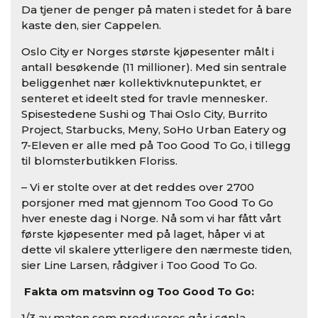
Da tjener de penger på maten i stedet for å bare
kaste den, sier Cappelen.
Oslo City er Norges største kjøpesenter målt i
antall besøkende (11 millioner). Med sin sentrale
beliggenhet nær kollektivknutepunktet, er
senteret et ideelt sted for travle mennesker.
Spisestedene Sushi og Thai Oslo City, Burrito
Project, Starbucks, Meny, SoHo Urban Eatery og
7-Eleven er alle med på Too Good To Go, i tillegg
til blomsterbutikken Floriss.
– Vi er stolte over at det reddes over 2700
porsjoner med mat gjennom Too Good To Go
hver eneste dag i Norge. Nå som vi har fått vårt
første kjøpesenter med på laget, håper vi at
dette vil skalere ytterligere den nærmeste tiden,
sier Line Larsen, rådgiver i Too Good To Go.
Fakta om matsvinn og Too Good To Go:
1/3 av maten som produseres går i søpla.