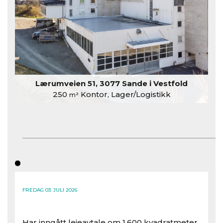
Lærumveien 51, 3077 Sande i Vestfold
250
Kontor, Lager/Logistikk
m²
FREDAG 03. JULI 2026
Har inngått leieavtale om 1.600 kvadratmeter