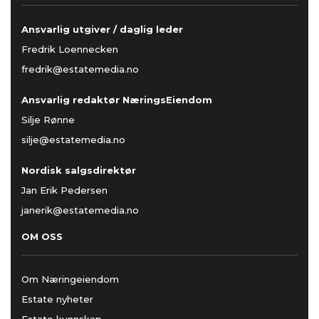
Ansvarlig utgiver / daglig leder
Fredrik Loennecken
fredrik@estatemedia.no
Ansvarlig redaktør NæringsEiendom
Silje Rønne
silje@estatemedia.no
Nordisk salgsdirektør
Jan Erik Pedersen
janerik@estatemedia.no
OM OSS
Om Næringeiendom
Estate nyheter