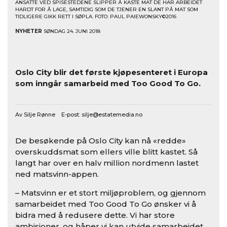
ANSATTE VED SPISESTEDENE SLIPPER Å KASTE MAT DE HAR ARBEIDET
HARDT FOR Å LAGE, SAMTIDIG SOM DE TJENER EN SLANT PÅ MAT SOM
TIDLIGERE GIKK RETT I SØPLA. FOTO: PAUL PAIEWONSKY©2016
NYHETER
SØNDAG 24. JUNI 2018
Oslo City blir det første kjøpesenteret i Europa
som inngår samarbeid med Too Good To Go.
Av Silje Rønne E-post:
silje@estatemedia.no
De besøkende på Oslo City kan nå «redde»
overskuddsmat som ellers ville blitt kastet. Så
langt har over en halv million nordmenn lastet
ned matsvinn-appen.
– Matsvinn er et stort miljøproblem, og gjennom
samarbeidet med Too Good To Go ønsker vi å
bidra med å redusere dette. Vi har store
ambisjoner, og håper vi kan utvide samarbeidet