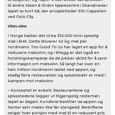
til andre Steen & Strøm kjøpesentre i Skandinavia i
løpet av kort tid, sier prosjektleder Elin Cappelen
ved Oslo City.
Vinn-vinn
I Norge kastes det cirka 355.000 tonn spiselig
mat i året. Dette tilsvarer 42 kg mat per
nordmann. Too Good To Go har laget en app for å
redusere matsvinn, og i tillegg er det også en
holdningskampanje da de jobber aktivt for å spre
informasjon om matsvinn. Så langt har over en
halv million nordmenn lastet ned appen, og
stadig flere restauranter og spisesteder er med i
kampen mot matsvinn.
– Konseptet er enkelt. Restaurantene og
spisestedene legger ut tilgjengelig restemat i
løpet av dagen. Kundene bestiller via appen og
henter selv maten like før stengetid. Bedriftene
selger hver porsjon med mat til en redusert pris.