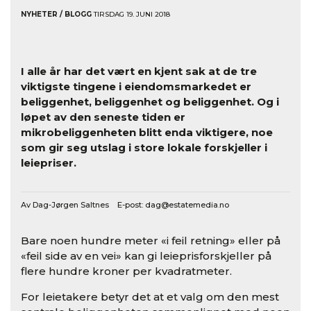
NYHETER / BLOGG
TIRSDAG 19. JUNI 2018
I alle år har det vært en kjent sak at de tre
viktigste tingene i eiendomsmarkedet er
beliggenhet, beliggenhet og beliggenhet. Og i
løpet av den seneste tiden er
mikrobeliggenheten blitt enda viktigere, noe
som gir seg utslag i store lokale forskjeller i
leiepriser.
Av Dag-Jørgen Saltnes E-post:
dag@estatemedia.no
Bare noen hundre meter «i feil retning» eller på
«feil side av en vei» kan gi leieprisforskjeller på
flere hundre kroner per kvadratmeter.
For leietakere betyr det at et valg om den mest