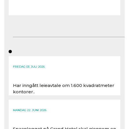
FREDAG 03. JULI 2026
Har inngått leieavtale om 1.600 kvadratmeter
kontorer..
Les hele artikkelen
MANDAG 22. JUNI 2026
Spaanlegget på Grand Hotel skal gjennom en