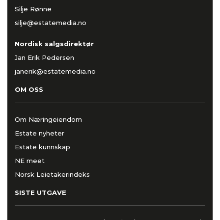
Silje Rønne
silje@estatemedia.no
Nordisk salgsdirektør
Jan Erik Pedersen
janerik@estatemedia.no
OM OSS
Om Næringeiendom
Estate nyheter
Estate kunnskap
NE meet
Norsk Leietakerindeks
SISTE UTGAVE