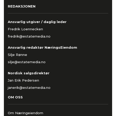
REDAKSJONEN
Ansvarlig utgiver / daglig leder
Fredrik Loennecken
fredrik@estatemedia.no
Ansvarlig redaktør NæringsEiendom
Silje Rønne
silje@estatemedia.no
Nordisk salgsdirektør
Jan Erik Pedersen
janerik@estatemedia.no
OM OSS
Om Næringeiendom