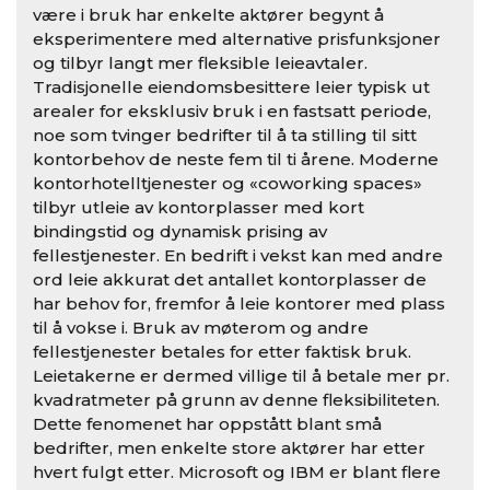
være i bruk har enkelte aktører begynt å
eksperimentere med alternative prisfunksjoner
og tilbyr langt mer fleksible leieavtaler.
Tradisjonelle eiendomsbesittere leier typisk ut
arealer for eksklusiv bruk i en fastsatt periode,
noe som tvinger bedrifter til å ta stilling til sitt
kontorbehov de neste fem til ti årene. Moderne
kontorhotelltjenester og «coworking spaces»
tilbyr utleie av kontorplasser med kort
bindingstid og dynamisk prising av
fellestjenester. En bedrift i vekst kan med andre
ord leie akkurat det antallet kontorplasser de
har behov for, fremfor å leie kontorer med plass
til å vokse i. Bruk av møterom og andre
fellestjenester betales for etter faktisk bruk.
Leietakerne er dermed villige til å betale mer pr.
kvadratmeter på grunn av denne fleksibiliteten.
Dette fenomenet har oppstått blant små
bedrifter, men enkelte store aktører har etter
hvert fulgt etter. Microsoft og IBM er blant flere