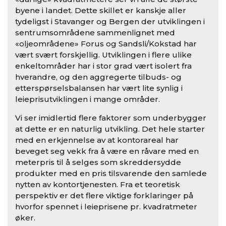
byene i landet. Dette skillet er kanskje aller
tydeligst i Stavanger og Bergen der utviklingen i
sentrumsområdene sammenlignet med
«oljeområdene» Forus og Sandsli/Kokstad har
vært svært forskjellig. Utviklingen i flere ulike
enkeltområder har i stor grad vært isolert fra
hverandre, og den aggregerte tilbuds- og
etterspørselsbalansen har vært lite synlig i
leieprisutviklingen i mange områder.
Vi ser imidlertid flere faktorer som underbygger
at dette er en naturlig utvikling. Det hele starter
med en erkjennelse av at kontorareal har
beveget seg vekk fra å være en råvare med en
meterpris til å selges som skreddersydde
produkter med en pris tilsvarende den samlede
nytten av kontortjenesten. Fra et teoretisk
perspektiv er det flere viktige forklaringer på
hvorfor spennet i leieprisene pr. kvadratmeter
øker.