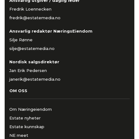
Ansvarlig utgiver / daglig leder
Fredrik Loennecken
fredrik@estatemedia.no
Ansvarlig redaktør NæringsEiendom
Silje Rønne
silje@estatemedia.no
Nordisk salgsdirektør
Jan Erik Pedersen
janerik@estatemedia.no
OM OSS
Om Næringeiendom
Estate nyheter
Estate kunnskap
NE meet