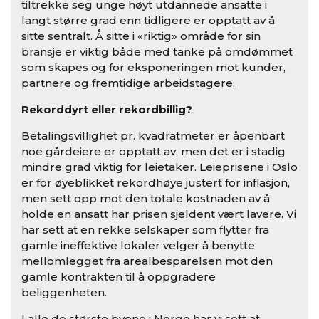
tiltrekke seg unge høyt utdannede ansatte i
langt større grad enn tidligere er opptatt av å
sitte sentralt. Å sitte i «riktig» område for sin
bransje er viktig både med tanke på omdømmet
som skapes og for eksponeringen mot kunder,
partnere og fremtidige arbeidstagere.
Rekorddyrt eller rekordbillig?
Betalingsvillighet pr. kvadratmeter er åpenbart
noe gårdeiere er opptatt av, men det er i stadig
mindre grad viktig for leietaker. Leieprisene i Oslo
er for øyeblikket rekordhøye justert for inflasjon,
men sett opp mot den totale kostnaden av å
holde en ansatt har prisen sjeldent vært lavere. Vi
har sett at en rekke selskaper som flytter fra
gamle ineffektive lokaler velger å benytte
mellomlegget fra arealbesparelsen mot den
gamle kontrakten til å oppgradere
beliggenheten.
I alle de største byene i Norge har vi sett at