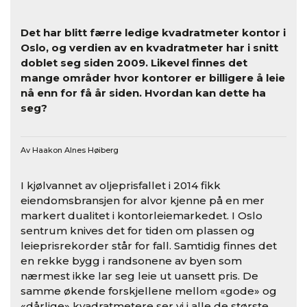
Det har blitt færre ledige kvadratmeter kontor i
Oslo, og verdien av en kvadratmeter har i snitt
doblet seg siden 2009. Likevel finnes det
mange områder hvor kontorer er billigere å leie
nå enn for få år siden. Hvordan kan dette ha
seg?
Av Haakon Alnes Høiberg
I kjølvannet av oljeprisfallet i 2014 fikk
eiendomsbransjen for alvor kjenne på en mer
markert dualitet i kontorleiemarkedet. I Oslo
sentrum knives det for tiden om plassen og
leieprisrekorder står for fall. Samtidig finnes det
en rekke bygg i randsonene av byen som
nærmest ikke lar seg leie ut uansett pris. De
samme økende forskjellene mellom «gode» og
«dårlige» kvadratmetere ser vi i alle de største