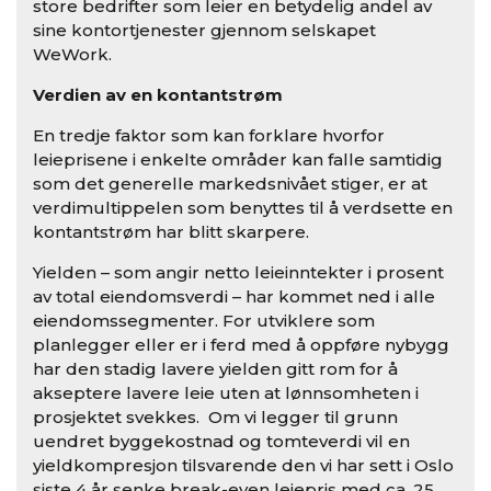
store bedrifter som leier en betydelig andel av
sine kontortjenester gjennom selskapet
WeWork.
Verdien av en kontantstrøm
En tredje faktor som kan forklare hvorfor
leieprisene i enkelte områder kan falle samtidig
som det generelle markedsnivået stiger, er at
verdimultippelen som benyttes til å verdsette en
kontantstrøm har blitt skarpere.
Yielden – som angir netto leieinntekter i prosent
av total eiendomsverdi – har kommet ned i alle
eiendomssegmenter. For utviklere som
planlegger eller er i ferd med å oppføre nybygg
har den stadig lavere yielden gitt rom for å
akseptere lavere leie uten at lønnsomheten i
prosjektet svekkes. Om vi legger til grunn
uendret byggekostnad og tomteverdi vil en
yieldkompresjon tilsvarende den vi har sett i Oslo
siste 4 år senke break-even leiepris med ca. 25