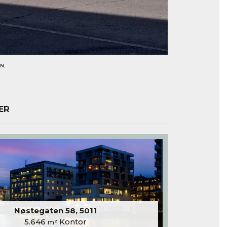
N.
ER
Nøstegaten 58, 5011
5.646
Kontor
m²