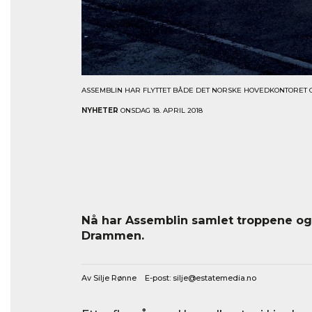
ASSEMBLIN HAR FLYTTET BÅDE DET NORSKE HOVEDKONTORET O
NYHETER
ONSDAG 18. APRIL 2018
Nå har Assemblin samlet troppene og fl
Drammen.
Av Silje Rønne E-post:
silje@estatemedia.no