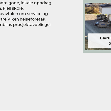
ndre gode, lokale oppdrag
Fjell skole,
meavtalen om service og
stre Viken helseforetak,
emblins prosjektavdelinger
Lærum