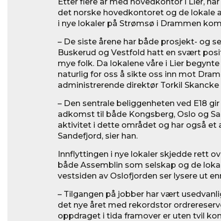
Etter flere år med hovedkontor i Lier, ha
det norske hovedkontoret og de lokale a
i nye lokaler på Strømsø i Drammen ko
– De siste årene har både prosjekt- og s
Buskerud og Vestfold hatt en svært positi
mye folk. Da lokalene våre i Lier begynte 
naturlig for oss å sikte oss inn mot Dram
administrerende direktør Torkil Skancke
– Den sentrale beliggenheten ved E18 gir 
adkomst til både Kongsberg, Oslo og San
aktivitet i dette området og har også et 
Sandefjord, sier han.
Innflyttingen i nye lokaler skjedde rett ov
både Assemblin som selskap og de loka
vestsiden av Oslofjorden ser lysere ut en
– Tilgangen på jobber har vært usedvanlig 
det nye året med rekordstor ordrereserve
oppdraget i tida framover er uten tvil k