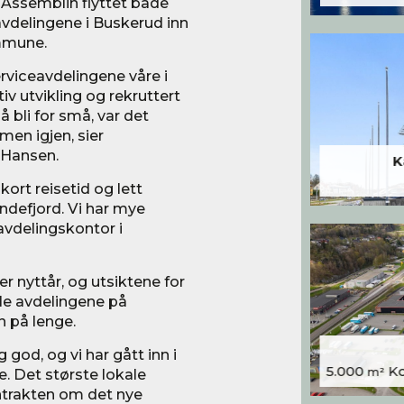
r Assemblin flyttet både
vdelingene i Buskerud inn
mmune.
erviceavdelingene våre i
v utvikling og rekruttert
å bli for små, var det
men igjen, sier
 Hansen.
K
kort reisetid og lett
defjord. Vi har mye
avdelingskontor i
er nyttår, og utsiktene for
le avdelingene på
n på lenge.
god, og vi har gått inn i
5.000
Kon
. Det største lokale
m²
ontrakten om det nye