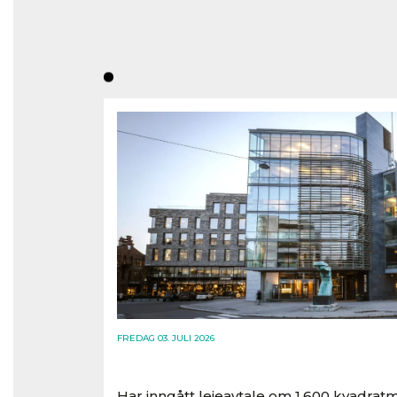
FREDAG 03. JULI 2026
Har inngått leieavtale om 1.600 kvadratm