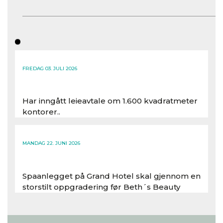
FREDAG 03. JULI 2026
Har inngått leieavtale om 1.600 kvadratmeter
kontorer..
Les hele artikkelen
MANDAG 22. JUNI 2026
Spaanlegget på Grand Hotel skal gjennom en
storstilt oppgradering før Beth´s Beauty
inntar 450 kvadratmeter i desember 2026..
Les hele artikkelen