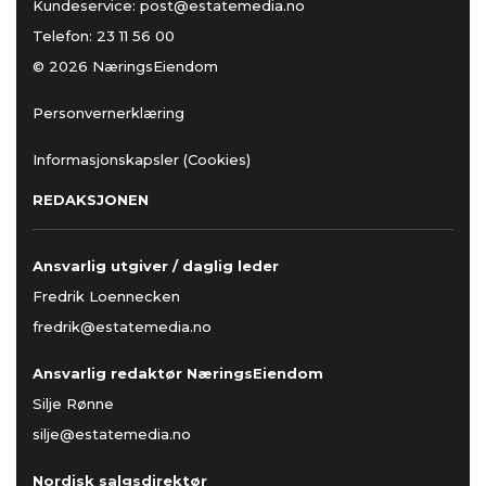
Kundeservice:
post@estatemedia.no
Telefon:
23 11 56 00
© 2026 NæringsEiendom
Personvernerklæring
Informasjonskapsler (Cookies)
REDAKSJONEN
Ansvarlig utgiver / daglig leder
Fredrik Loennecken
fredrik@estatemedia.no
Ansvarlig redaktør NæringsEiendom
Silje Rønne
silje@estatemedia.no
Nordisk salgsdirektør