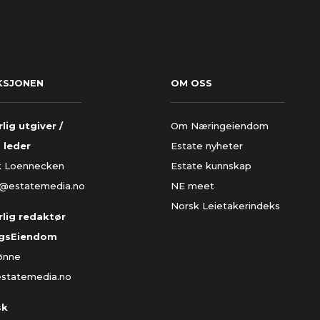
KSJONEN
OM OSS
lig utgiver /
Om Næringeiendom
 leder
Estate nyheter
k Loennecken
Estate kunnskap
k@estatemedia.no
NE meet
Norsk Leietakerindeks
lig redaktør
gsEiendom
Rønne
estatemedia.no
sk