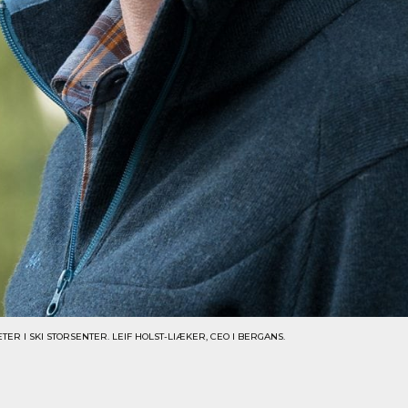
R I SKI STORSENTER. LEIF HOLST-LIÆKER, CEO I BERGANS.