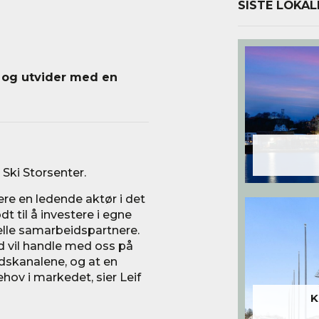
SISTE LOKAL
 og utvider med en
 Ski Storsenter.
ære en ledende aktør i det
dt til å investere i egne
onelle samarbeidspartnere.
ad vil handle med oss på
edskanalene, og at en
hov i markedet, sier Leif
K