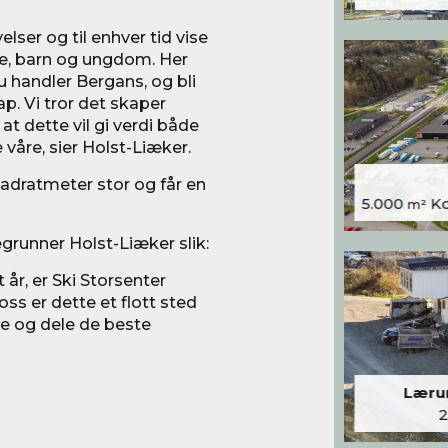
ser og til enhver tid vise
re, barn og ungdom. Her
 handler Bergans, og bli
. Vi tror det skaper
at dette vil gi verdi både
 våre, sier Holst-Liæker.
vadratmeter stor og får en
5.000
Kon
m²
grunner Holst-Liæker slik:
 år, er Ski Storsenter
oss er dette et flott sted
øre og dele de beste
Lærum