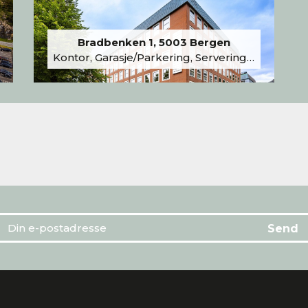
Bradbenken 1, 5003 Bergen
Kontor, Garasje/Parkering, Serveringslokale/Kantine, Undervisning/Arrangement