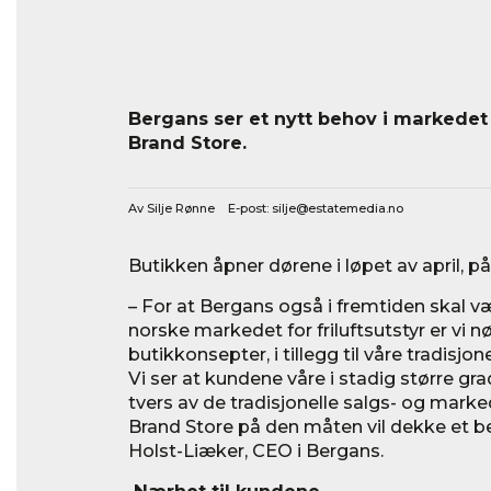
Bergans ser et nytt behov i markedet
Brand Store.
Av Silje Rønne E-post:
silje@estatemedia.no
Butikken åpner dørene i løpet av april, på
– For at Bergans også i fremtiden skal v
norske markedet for friluftsutstyr er vi nø
butikkonsepter, i tillegg til våre tradisj
Vi ser at kundene våre i stadig større gr
tvers av de tradisjonelle salgs- og mark
Brand Store på den måten vil dekke et be
Holst-Liæker, CEO i Bergans.