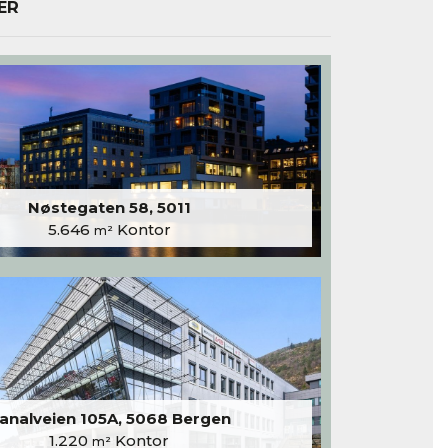
ER
Nøstegaten 58, 5011
5.646
Kontor
m²
analveien 105A, 5068 Bergen
1.220
Kontor
m²