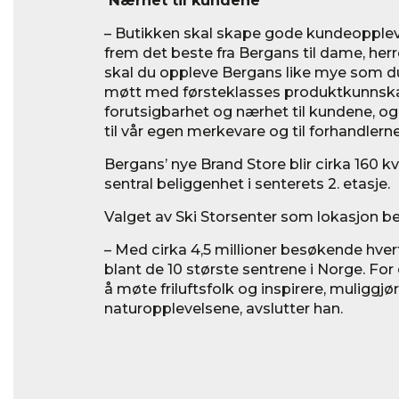
Nærhet til kundene
– Butikken skal skape gode kundeopplevel
frem det beste fra Bergans til dame, her
skal du oppleve Bergans like mye som du
møtt med førsteklasses produktkunnskap
forutsigbarhet og nærhet til kundene, og 
til vår egen merkevare og til forhandlerne
Bergans’ nye Brand Store blir cirka 160 k
sentral beliggenhet i senterets 2. etasje.
Valget av Ski Storsenter som lokasjon be
– Med cirka 4,5 millioner besøkende hvert
blant de 10 største sentrene i Norge. For 
å møte friluftsfolk og inspirere, muliggj
naturopplevelsene, avslutter han.