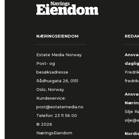
NÆRINGSEIENDOM
REDA
Estate Media Norway
Ansvar
Post- og
daglig
besøksadresse
Fredri
Rådhusgata 26, 0151
fredri
Oslo, Norway
Ansvar
Kundeservice:
Nærin
post@estatemedia.no
Silje 
Telefon:
23 11 56 00
silje@
© 2026
NæringsEiendom
Nordi