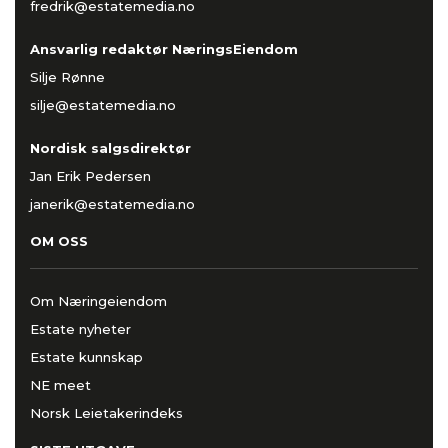
fredrik@estatemedia.no
Ansvarlig redaktør NæringsEiendom
Silje Rønne
silje@estatemedia.no
Nordisk salgsdirektør
Jan Erik Pedersen
janerik@estatemedia.no
OM OSS
Om Næringeiendom
Estate nyheter
Estate kunnskap
NE meet
Norsk Leietakerindeks