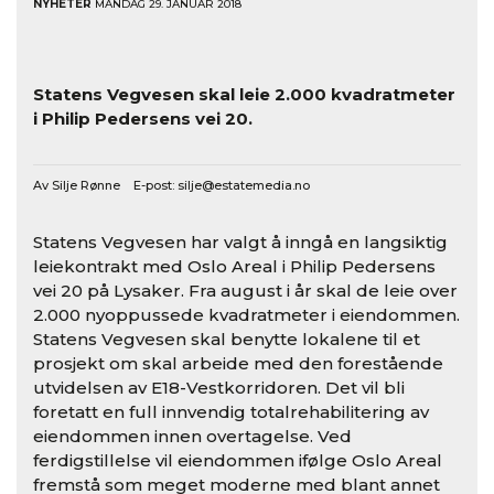
NYHETER
MANDAG 29. JANUAR 2018
Statens Vegvesen skal leie 2.000 kvadratmeter
i Philip Pedersens vei 20.
Av Silje Rønne E-post:
silje@estatemedia.no
Statens Vegvesen har valgt å inngå en langsiktig
leiekontrakt med Oslo Areal i Philip Pedersens
vei 20 på Lysaker. Fra august i år skal de leie over
2.000 nyoppussede kvadratmeter i eiendommen.
Statens Vegvesen skal benytte lokalene til et
prosjekt om skal arbeide med den forestående
utvidelsen av E18-Vestkorridoren. Det vil bli
foretatt en full innvendig totalrehabilitering av
eiendommen innen overtagelse. Ved
ferdigstillelse vil eiendommen ifølge Oslo Areal
fremstå som meget moderne med blant annet