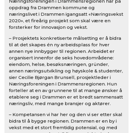
Næringsforeningen i Drammensregionen har på
oppdrag fra Drammen kommune og
næringslivet i Drammen igangsatt «Næringsvekst
2020», et fireårig prosjekt som skal være en
forsterker for innovasjon og vekst.
– Prosjektets konkretiserte målsetting er å bidra
til at det skapes én ny arbeidsplass for hver
annen nye innbygger til regionen. Arbeidet er
organisert innenfor de seks hovedområdene:
eiendom, helse, besøksnæringen, gründer,
annen næringsutvikling og høyskole & studenter,
sier Cecilie Bjørgan Brunsell, prosjektleder i
Næringsforeningen i Drammensregionen. Hun
forteller at en av grunnene til at mange ønsker å
etablere seg i Drammen er et bredt sammensatt
næringsliv, med mange bransjer og aktører.
– Kompetansen vi har her og den vi ser etter skal
bidra til å bygge regionen. Drammen er en by i
vekst med et stort fremtidig potensial, og med