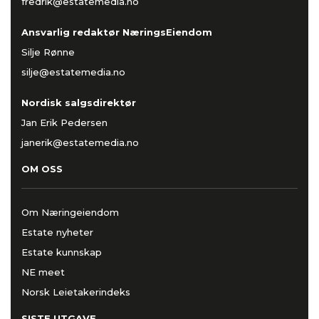
fredrik@estatemedia.no
Ansvarlig redaktør NæringsEiendom
Silje Rønne
silje@estatemedia.no
Nordisk salgsdirektør
Jan Erik Pedersen
janerik@estatemedia.no
OM OSS
Om Næringeiendom
Estate nyheter
Estate kunnskap
NE meet
Norsk Leietakerindeks
SISTE UTGAVE