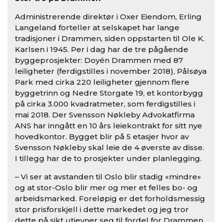
Administrerende direktør i Oxer Eiendom, Erling
Langeland forteller at selskapet har lange
tradisjoner i Drammen, siden oppstarten til Ole K.
Karlsen i 1945. Per i dag har de tre pågående
byggeprosjekter: Doyén Drammen med 87
leiligheter (ferdigstilles i november 2018), Pålsøya
Park med cirka 220 leiligheter gjennom flere
byggetrinn og Nedre Storgate 19, et kontorbygg
på cirka 3.000 kvadratmeter, som ferdigstilles i
mai 2018. Der Svensson Nøkleby Advokatfirma
ANS har inngått en 10 års leiekontrakt for sitt nye
hovedkontor. Bygget blir på 5 etasjer hvor av
Svensson Nøkleby skal leie de 4 øverste av disse.
I tillegg har de to prosjekter under planlegging.
– Vi ser at avstanden til Oslo blir stadig «mindre»
og at stor-Oslo blir mer og mer et felles bo- og
arbeidsmarked. Foreløpig er det forholdsmessig
stor prisforskjell i dette markedet og jeg tror
dette på sikt utjevner seg til fordel for Drammen.