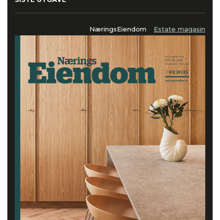
NæringsEiendom
Estate magasin