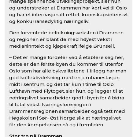
mange spennende utviklingsprosjekt, sier hun
og understreker at Drammen har kort vei til Oslo
og har et internasjonalt rettet, kunnskapsintensivt
og konkurransedyktig næringsliv.
Den forventede befolkningsveksten i Drammen
og regionen er blant de med høyest vekst i
medianinntekt og kjøpekraft ifølge Brunsell.
– Det er mange fordeler ved å etablere seg her,
dette er den første byen du kommer til utenfor
Oslo som har alle bykvalitetene. I tillegg har man
god kollektivdekning med en jernbanestasjon
midt i sentrum, og det tar kun 1 time til Oslo
Lufthavn med Flytoget, sier hun, og legger til at
næringslivet samarbeider godt i byen for å bidra
til total vekst. Næringsforeningen i
Drammensregionen samarbeider også tett med
Høgskolen i Sør- Øst Norge slik at næringslivet
får den kompetansen nå og i fremtiden.
Stor tro på Drammen