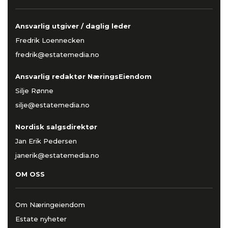
Ansvarlig utgiver / daglig leder
Fredrik Loennecken
fredrik@estatemedia.no
Ansvarlig redaktør NæringsEiendom
Silje Rønne
silje@estatemedia.no
Nordisk salgsdirektør
Jan Erik Pedersen
janerik@estatemedia.no
OM OSS
Om Næringeiendom
Estate nyheter