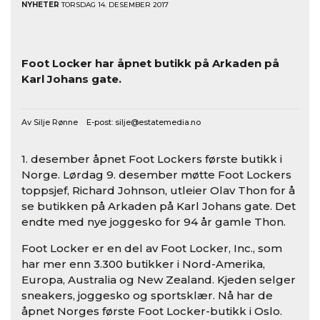
NYHETER
TORSDAG 14. DESEMBER 2017
Ny internasjonal kjede til Oslo
Foot Locker har åpnet butikk på Arkaden på
Karl Johans gate.
Av Silje Rønne E-post:
silje@estatemedia.no
1. desember åpnet Foot Lockers første butikk i
Norge. Lørdag 9. desember møtte Foot Lockers
toppsjef, Richard Johnson, utleier Olav Thon for å
se butikken på Arkaden på Karl Johans gate. Det
endte med nye joggesko for 94 år gamle Thon.
Foot Locker er en del av Foot Locker, Inc., som
har mer enn 3.300 butikker i Nord-Amerika,
Europa, Australia og New Zealand. Kjeden selger
sneakers, joggesko og sportsklær. Nå har de
åpnet Norges første Foot Locker-butikk i Oslo.