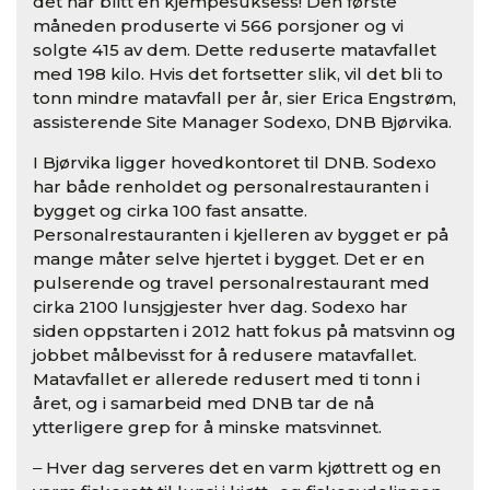
det har blitt en kjempesuksess! Den første
måneden produserte vi 566 porsjoner og vi
solgte 415 av dem. Dette reduserte matavfallet
med 198 kilo. Hvis det fortsetter slik, vil det bli to
tonn mindre matavfall per år, sier Erica Engstrøm,
assisterende Site Manager Sodexo, DNB Bjørvika.
I Bjørvika ligger hovedkontoret til DNB. Sodexo
har både renholdet og personalrestauranten i
bygget og cirka 100 fast ansatte.
Personalrestauranten i kjelleren av bygget er på
mange måter selve hjertet i bygget. Det er en
pulserende og travel personalrestaurant med
cirka 2100 lunsjgjester hver dag. Sodexo har
siden oppstarten i 2012 hatt fokus på matsvinn og
jobbet målbevisst for å redusere matavfallet.
Matavfallet er allerede redusert med ti tonn i
året, og i samarbeid med DNB tar de nå
ytterligere grep for å minske matsvinnet.
‒ Hver dag serveres det en varm kjøttrett og en