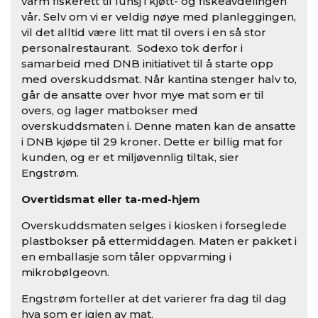
varm fiskerett til lunsj i kjøtt- og fiskeavdelingen
vår. Selv om vi er veldig nøye med planleggingen,
vil det alltid være litt mat til overs i en så stor
personalrestaurant. Sodexo tok derfor i
samarbeid med DNB initiativet til å starte opp
med overskuddsmat. Når kantina stenger halv to,
går de ansatte over hvor mye mat som er til
overs, og lager matbokser med
overskuddsmaten i. Denne maten kan de ansatte
i DNB kjøpe til 29 kroner. Dette er billig mat for
kunden, og er et miljøvennlig tiltak, sier
Engstrøm.
Overtidsmat eller ta-med-hjem
Overskuddsmaten selges i kiosken i forseglede
plastbokser på ettermiddagen. Maten er pakket i
en emballasje som tåler oppvarming i
mikrobølgeovn.
Engstrøm forteller at det varierer fra dag til dag
hva som er igjen av mat.