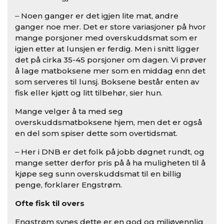
‒ Noen ganger er det igjen lite mat, andre
ganger noe mer. Det er store variasjoner på hvor
mange porsjoner med overskuddsmat som er
igjen etter at lunsjen er ferdig. Men i snitt ligger
det på cirka 35-45 porsjoner om dagen. Vi prøver
å lage matboksene mer som en middag enn det
som serveres til lunsj. Boksene består enten av
fisk eller kjøtt og litt tilbehør, sier hun.
Mange velger å ta med seg
overskuddsmatboksene hjem, men det er også
en del som spiser dette som overtidsmat.
‒ Her i DNB er det folk på jobb døgnet rundt, og
mange setter derfor pris på å ha muligheten til å
kjøpe seg sunn overskuddsmat til en billig
penge, forklarer Engstrøm.
Ofte fisk til overs
Engstrøm synes dette er en god og miljøvennlig