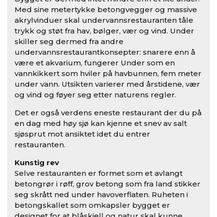
Med sine metertykke betongvegger og massive
akrylvinduer skal undervannsrestauranten tåle
trykk og støt fra hav, bølger, vær og vind. Under
skiller seg dermed fra andre
undervannsrestaurantkonsepter: snarere enn å
være et akvarium, fungerer Under som en
vannkikkert som hviler på havbunnen, fem meter
under vann. Utsikten varierer med årstidene, vær
og vind og føyer seg etter naturens regler.
Det er også verdens eneste restaurant der du på
en dag med høy sjø kan kjenne et snev av salt
sjøsprut mot ansiktet idet du entrer
restauranten.
Kunstig rev
Selve restauranten er formet som et avlangt
betongrør i røff, grov betong som fra land stikker
seg skrått ned under havoverflaten. Ruheten i
betongskallet som omkapsler bygget er
designet for at blåskjell og natur skal kunne