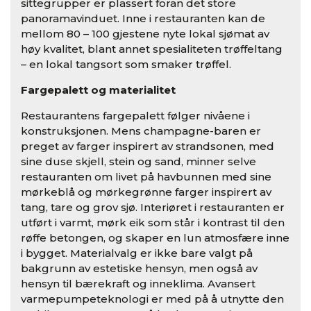
sittegrupper er plassert foran det store
panoramavinduet. Inne i restauranten kan de
mellom 80 – 100 gjestene nyte lokal sjømat av
høy kvalitet, blant annet spesialiteten trøffeltang
– en lokal tangsort som smaker trøffel.
Fargepalett og materialitet
Restaurantens fargepalett følger nivåene i
konstruksjonen. Mens champagne-baren er
preget av farger inspirert av strandsonen, med
sine duse skjell, stein og sand, minner selve
restauranten om livet på havbunnen med sine
mørkeblå og mørkegrønne farger inspirert av
tang, tare og grov sjø. Interiøret i restauranten er
utført i varmt, mørk eik som står i kontrast til den
røffe betongen, og skaper en lun atmosfære inne
i bygget. Materialvalg er ikke bare valgt på
bakgrunn av estetiske hensyn, men også av
hensyn til bærekraft og inneklima. Avansert
varmepumpeteknologi er med på å utnytte den