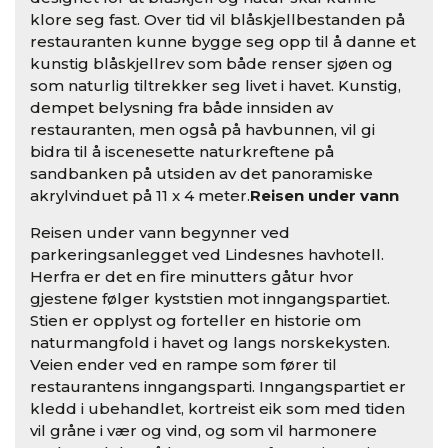
klore seg fast. Over tid vil blåskjellbestanden på
restauranten kunne bygge seg opp til å danne et
kunstig blåskjellrev som både renser sjøen og
som naturlig tiltrekker seg livet i havet. Kunstig,
dempet belysning fra både innsiden av
restauranten, men også på havbunnen, vil gi
bidra til å iscenesette naturkreftene på
sandbanken på utsiden av det panoramiske
akrylvinduet på 11 x 4 meter.
Reisen under vann
Reisen under vann begynner ved
parkeringsanlegget ved Lindesnes havhotell.
Herfra er det en fire minutters gåtur hvor
gjestene følger kyststien mot inngangspartiet.
Stien er opplyst og forteller en historie om
naturmangfold i havet og langs norskekysten.
Veien ender ved en rampe som fører til
restaurantens inngangsparti. Inngangspartiet er
kledd i ubehandlet, kortreist eik som med tiden
vil gråne i vær og vind, og som vil harmonere