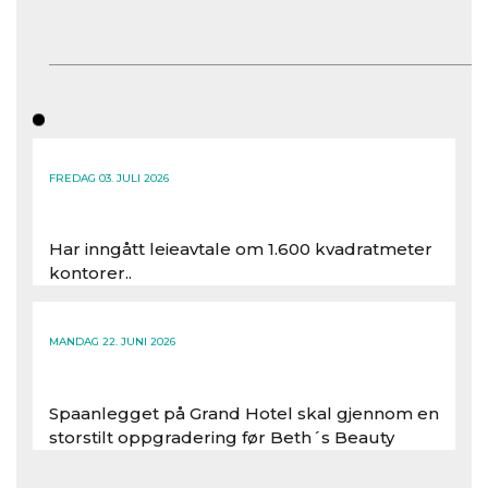
FREDAG 03. JULI 2026
Har inngått leieavtale om 1.600 kvadratmeter
kontorer..
Les hele artikkelen
MANDAG 22. JUNI 2026
Spaanlegget på Grand Hotel skal gjennom en
storstilt oppgradering før Beth´s Beauty
inntar 450 kvadratmeter i desember 2026..