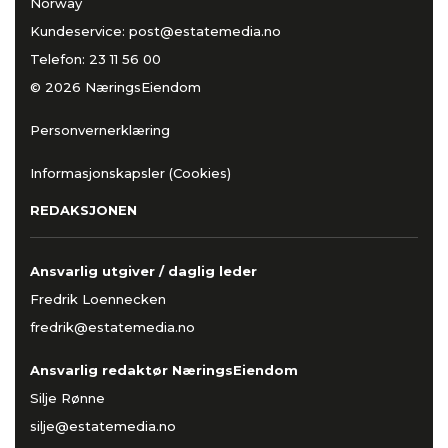
Norway
Kundeservice:
post@estatemedia.no
Telefon:
23 11 56 00
© 2026 NæringsEiendom
Personvernerklæring
Informasjonskapsler (Cookies)
REDAKSJONEN
Ansvarlig utgiver / daglig leder
Fredrik Loennecken
fredrik@estatemedia.no
Ansvarlig redaktør NæringsEiendom
Silje Rønne
silje@estatemedia.no