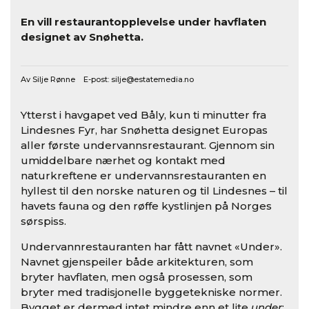
En vill restaurantopplevelse under havflaten
designet av Snøhetta.
Av Silje Rønne E-post:
silje@estatemedia.no
Ytterst i havgapet ved Båly, kun ti minutter fra
Lindesnes Fyr, har Snøhetta designet Europas
aller første undervannsrestaurant. Gjennom sin
umiddelbare nærhet og kontakt med
naturkreftene er undervannsrestauranten en
hyllest til den norske naturen og til Lindesnes – til
havets fauna og den røffe kystlinjen på Norges
sørspiss.
Undervannrestauranten har fått navnet «Under».
Navnet gjenspeiler både arkitekturen, som
bryter havflaten, men også prosessen, som
bryter med tradisjonelle byggetekniske normer.
Bygget er dermed intet mindre enn et lite
under
: