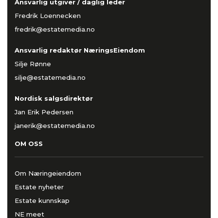
Ansvarlig utgiver / daglig leder
Fredrik Loennecken
fredrik@estatemedia.no
Ansvarlig redaktør NæringsEiendom
Silje Rønne
silje@estatemedia.no
Nordisk salgsdirektør
Jan Erik Pedersen
janerik@estatemedia.no
OM OSS
Om Næringeiendom
Estate nyheter
Estate kunnskap
NE meet