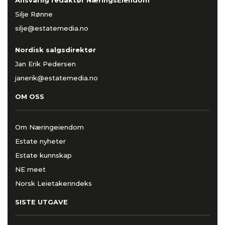
Ansvarlig redaktør NæringsEiendom
Silje Rønne
silje@estatemedia.no
Nordisk salgsdirektør
Jan Erik Pedersen
janerik@estatemedia.no
OM OSS
Om Næringeiendom
Estate nyheter
Estate kunnskap
NE meet
Norsk Leietakerindeks
SISTE UTGAVE