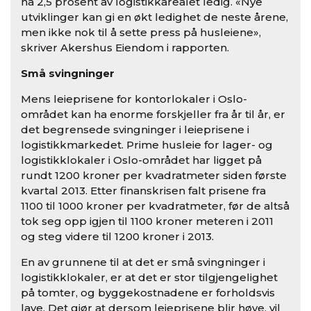
nå 2,5 prosent av logistikkarealet ledig. «Nye
utviklinger kan gi en økt ledighet de neste årene,
men ikke nok til å sette press på husleiene»,
skriver Akershus Eiendom i rapporten.
Små svingninger
Mens leieprisene for kontorlokaler i Oslo-
området kan ha enorme forskjeller fra år til år, er
det begrensede svingninger i leieprisene i
logistikkmarkedet. Prime husleie for lager- og
logistikklokaler i Oslo-området har ligget på
rundt 1200 kroner per kvadratmeter siden første
kvartal 2013. Etter finanskrisen falt prisene fra
1100 til 1000 kroner per kvadratmeter, før de altså
tok seg opp igjen til 1100 kroner meteren i 2011
og steg videre til 1200 kroner i 2013.
En av grunnene til at det er små svingninger i
logistikklokaler, er at det er stor tilgjengelighet
på tomter, og byggekostnadene er forholdsvis
lave. Det gjør at dersom leieprisene blir høye, vil