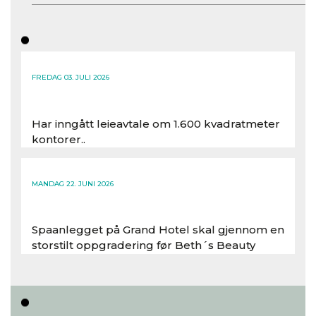
FREDAG 03. JULI 2026
Har inngått leieavtale om 1.600 kvadratmeter
kontorer..
Les hele artikkelen
MANDAG 22. JUNI 2026
Spaanlegget på Grand Hotel skal gjennom en
storstilt oppgradering før Beth´s Beauty
inntar 450 kvadratmeter i desember 2026..
Les hele artikkelen