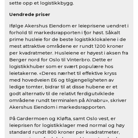
sette opp et logistikkbygg.
Uendrede priser
Ifølge Akershus Eiendom er leieprisene uendret i
forhold til markedsrapporten i fjor høst. Såkalt
prime husleie for de beste logistikklokalene i de
mest attraktive områdene er rundt 1200 kroner
per kvadratmeter. Husleiene er høyest i aksen fra
Berger nord for Oslo til Vinterbro. Dette er
logistikkhuber som er svært populære hos
leietakerne. «Deres nærhet til effektive kryss
med hovedveien E6 og tilgjengeligheten av
ledige tomter, bidrar til at disse hubene er et
godt alternativ til de relativt ferdigutviklede
områdene rundt terminalen på Alnabru», skriver
Akershus Eiendom i markedsrapporten.
På Gardermoen og Kløfta, samt Oslo vest, er
leieprisen for logistikklager med normal og høy
standard rundt 800 kroner per kvadratmeter,