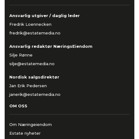
Ansvarlig utgiver / daglig leder
Fredrik Loennecken
fredrik@estatemedia.no
Ansvarlig redaktør NæringsEiendom
Silje Rønne
silje@estatemedia.no
Nordisk salgsdirektør
Jan Erik Pedersen
janerik@estatemedia.no
OM OSS
Om Næringeiendom
Estate nyheter