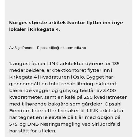
Norges største arkitektkontor flytter inn i nye
lokaler i Kirkegata 4.
Av Silje Rønne E-post:
silje@estatemedia.no
1. august åpner LINK arkitektur dørene for 135
medarbeidere, arkitektkontoret flytter inn i
Kirkegata 4 i Kvadraturen i Oslo. Bygget har
gjennomgått en total rehabilitering inkludert
bærende vegger og gulv, og består av 3.400
kvadratmeter, samt en kafé på 250 kvadratmeter
med tilhørende bakgård som gårdeier, Opsahl
Eiendom leter etter leietaker til. LINK arkitektur
har tegnet en leieavtale på ti år med opsjon på
5+5, og DNB Næringsmegling ved Siri Jordfald
har stått for utleien.