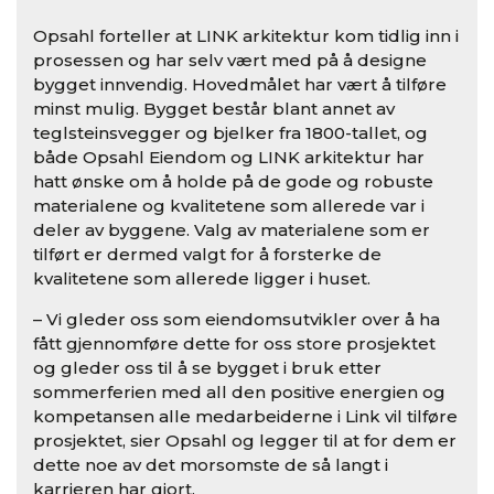
Opsahl forteller at LINK arkitektur kom tidlig inn i
prosessen og har selv vært med på å designe
bygget innvendig. Hovedmålet har vært å tilføre
minst mulig. Bygget består blant annet av
teglsteinsvegger og bjelker fra 1800-tallet, og
både Opsahl Eiendom og LINK arkitektur har
hatt ønske om å holde på de gode og robuste
materialene og kvalitetene som allerede var i
deler av byggene. Valg av materialene som er
tilført er dermed valgt for å forsterke de
kvalitetene som allerede ligger i huset.
– Vi gleder oss som eiendomsutvikler over å ha
fått gjennomføre dette for oss store prosjektet
og gleder oss til å se bygget i bruk etter
sommerferien med all den positive energien og
kompetansen alle medarbeiderne i Link vil tilføre
prosjektet, sier Opsahl og legger til at for dem er
dette noe av det morsomste de så langt i
karrieren har gjort.