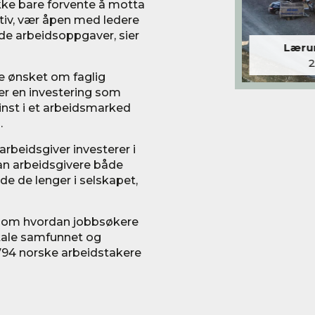
 ikke bare forvente å motta
iativ, vær åpen med ledere
e arbeidsoppgaver, sier
Lærum
 ønsket om faglig
g er en investering som
nst i et arbeidsmarked
.
arbeidsgiver investerer i
kan arbeidsgivere både
de de lenger i selskapet,
e om hvordan jobbsøkere
itale samfunnet og
 794 norske arbeidstakere