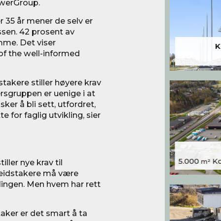
owerGroup.
 35 år mener de selv er
ssen. 42 prosent av
mme. Det viser
K
f the well-informed
takere stiller høyere krav
ersgruppen er uenige i at
er å bli sett, utfordret,
 for faglig utvikling, sier
5.000
Kon
ller nye krav til
m²
eidstakere må være
klingen. Men hvem har rett
taker er det smart å ta