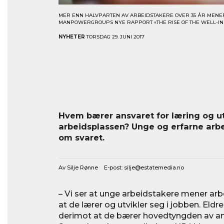
MER ENN HALVPARTEN AV ARBEIDSTAKERE OVER 35 ÅR MENER
MANPOWERGROUPS NYE RAPPORT «THE RISE OF THE WELL-IN
NYHETER
TORSDAG 29. JUNI 2017
Hvem bærer ansvaret for læring og ut
arbeidsplassen? Unge og erfarne arbe
om svaret.
Av Silje Rønne E-post:
silje@estatemedia.no
– Vi ser at unge arbeidstakere mener arb
at de lærer og utvikler seg i jobben. Eld
derimot at de bærer hovedtyngden av ansv