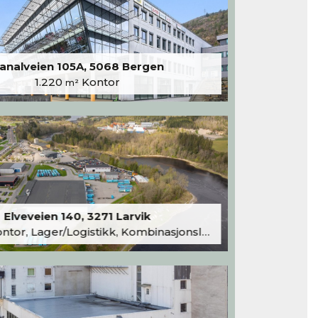
analveien 105A, 5068 Bergen
1.220
Kontor
m²
Elveveien 140, 3271 Larvik
tor, Lager/Logistikk, Kombinasjonslokaler