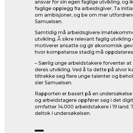
ansvar for sin egen faglige utvikling, og
faglige opplegg fra arbeidsgiver. Ta init
om ambisjoner, og be om mer utfordrend
Samuelsen.
Samtidig må arbeidsgivere imøtekomme
utvikling. Å sikre relevant faglig utviklin
motiverer ansatte og gir økonomisk gevi
hvor kompetanse stadig må oppdateres
– Særlig unge arbeidstakere forventer at 
deres utvikling. Ved å ta dette på alvor 
tiltrekke seg flere unge talenter og behol
sier Samuelsen.
Rapporten er basert på en undersøkels
og arbeidstagere oppfører seg i det dig
omfatter 14.000 arbeidstakere i 19 land.
deltok i undersøkelsen.