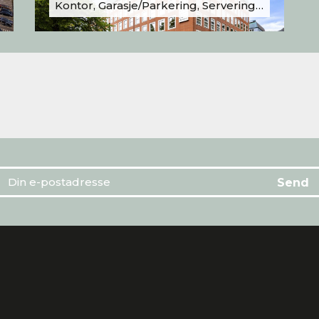
Kontor, Garasje/Parkering, Serveringslokale/Kantine, Undervisning/Arrangement