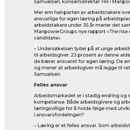
Samuelsen, konserndirektør HR i Manp
Mer enn halvparten av arbeidstakere over
ansvarlige for egen læring på arbeidspla
arbeidstakere under 35 år mener det sa
ManpowerGroups nye rapport «The rise o
candidate».
– Undersøkelsen tyder på at unge arbeids
til arbeidsgiver. 23 prosent av denne ald
de bærer ansvaret for egen læring. De ønsk
og mener at arbeidsgiver må legge til rette
Samuelsen.
Felles ansvar
Arbeidsmarkedet er i stadig endring og sti
kompetanse. Både arbeidsgivere og arb
læringsvillige for å holde følge med utvi
i ansvarsfordelingen?
– Læring er et felles ansvar. Som arbeids