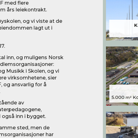
F med flere
 års leiekontrakt.
kolen, og vi viste at de
K
e eiendommen lagt ut i
17.
al inn, og muligens Norsk
medlemsorganisasjoner:
og Musikk i Skolen, og vi
ere virksomhetene, sier
, og ansvarlig for å
.
5.000
Kon
m²
stående av
aterpedagogene,
også inn i bygget.
 samme sted, men de
lemsorganisasjoner har