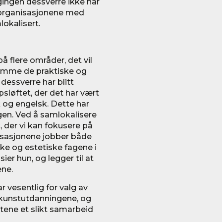
gingen dessverre ikke har
t organisasjonene med
okalisert.
å flere områder, det vil
remme de praktiske og
dessverre har blitt
sløftet, der det har vært
 og engelsk. Dette har
en. Ved å samlokalisere
, der vi kan fokusere på
isasjonene jobber både
ske og estetiske fagene i
er hun, og legger til at
ene.
r vesentlig for valg av
il kunstutdanningene, og
tene et slikt samarbeid