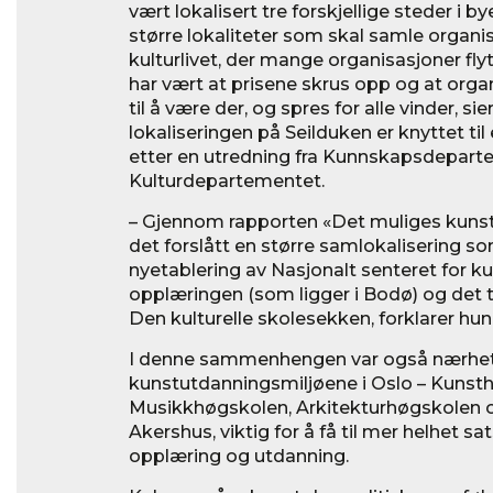
vært lokalisert tre forskjellige steder i
større lokaliteter som skal samle organi
kulturlivet, der mange organisasjoner fly
har vært at prisene skrus opp og at orga
til å være der, og spres for alle vinder, si
lokaliseringen på Seilduken er knyttet ti
etter en utredning fra Kunnskapsdepar
Kulturdepartementet.
– Gjennom rapporten «Det muliges kunst
det forslått en større samlokalisering 
nyetablering av Nasjonalt senteret for ku
opplæringen (som ligger i Bodø) og det ti
Den kulturelle skolesekken, forklarer hun
I denne sammenhengen var også nærhete
kunstutdanningsmiljøene i Oslo – Kunst
Musikkhøgskolen, Arkitekturhøgskolen 
Akershus, viktig for å få til mer helhet s
opplæring og utdanning.