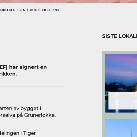
LDUKSFABRIKKEN. FOTO:NYEBILDER.NO
SISTE LOKAL
EF) har signert en
rikken.
arten av bygget i
rselva på Grünerløkka.
elingen i Tiger