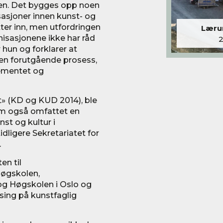
 byen. Det bygges opp noen
sasjoner innen kunst- og
tter inn, men utfordringen
Lærum
nisasjonene ikke har råd
er hun og forklarer at
l en forutgående prosess,
tementet og
» (KD og KUD 2014), ble
som også omfattet en
nst og kultur i
dligere Sekretariatet for
.
n til
høgskolen,
og Høgskolen i Oslo og
atsing på kunstfaglig