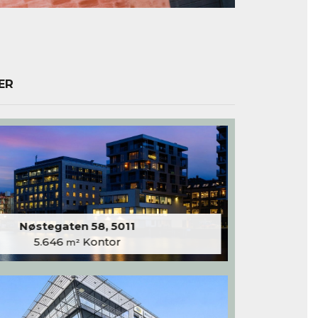
ER
Nøstegaten 58, 5011
5.646
Kontor
m²