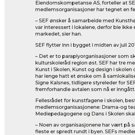
Eiendomskompetanse AS, forteller at SE
medlemsorganisasjoner har tegnet en fem
– SEF ønsker å samarbeide med Kunsthøys
var interessert i lokalene, derfor ble ikk
markedet, sier han.
SEF flytter inn i bygget i midten av juli 20
– Det er to paraplyorganisasjoner som sk
kulturskoleråd region øst. SEF har tre 
Kunst i Skolen, Kunst og design i skolen 
har lenge hatt et ønske om å samlokalis
Signe Kalsnes, tidligere styreleder for SEF
fremforhandle avtalen som nå er inngått
Fellesrådet for kunstfagene i skolen, be
medlemsorganisasjonene: Drama-og te
Mediepedagogene og Dans i Skolen skal 
– Noen av organisasjonene har vært på
fleste er spredt rundt i byen. SEFs med