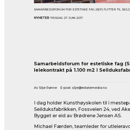
SAMARBEIDSFORUM FOR ESTETISKE FAG (SEF) FLYTTER TIL SEI
NYHETER
TIRSDAG 27. JUNI 2017
Samarbeidsforum for estetiske fag (S
leiekontrakt på 1.100 m2 i Seilduksfab
Av Silje Rønne E-post:
silje@estatemedia.no
I dag holder Kunsthøyskolen til i mestep
Seilduksfabrikken, Fossveien 24, ved Ake
Bygget er eid av Brødrene Jensen AS.
Michael Færden, teamleder for utleieravd