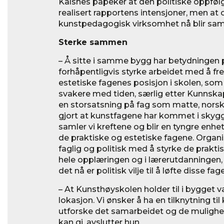
Kalsnes påpeker at den politiske oppføl
realisert rapportens intensjoner, men a
kunstpedagogisk virksomhet nå blir saml
Sterke sammen
– Å sitte i samme bygg har betydningen p
forhåpentligvis styrke arbeidet med å f
estetiske fagenes posisjon i skolen, som 
svakere med tiden, særlig etter Kunnskap
en storsatsning på fag som matte, norsk
gjort at kunstfagene har kommet i skygg
samler vi kreftene og blir en tyngre enhet
de praktiske og estetiske fagene. Organ
faglig og politisk med å styrke de prakti
hele opplæringen og i lærerutdanningen, si
det nå er politisk vilje til å løfte disse fag
– At Kunsthøyskolen holder til i bygget va
lokasjon. Vi ønsker å ha en tilknytning t
utforske det samarbeidet og de mulighe
kan gi, avslutter hun.