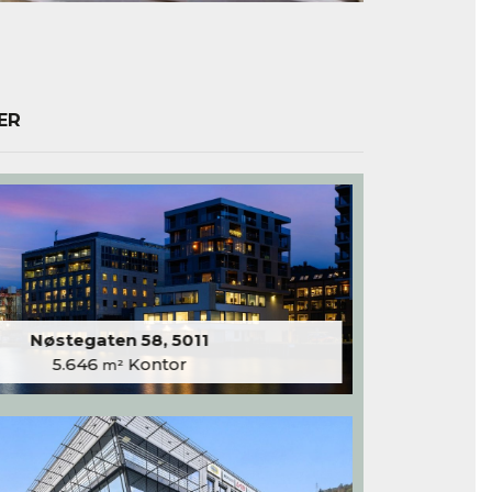
ER
Nøstegaten 58, 5011
5.646
Kontor
m²