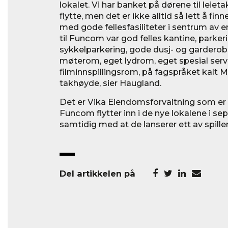
lokalet. Vi har banket på dørene til leieta
flytte, men det er ikke alltid så lett å fin
med gode fellesfasiliteter i sentrum av e
til Funcom var god felles kantine, parker
sykkelparkering, gode dusj- og garderobef
møterom, eget lydrom, eget spesial serv
filminnspillingsrom, på fagspråket kalt
takhøyde, sier Haugland.
Det er Vika Eiendomsforvaltning som er f
Funcom flytter inn i de nye lokalene i s
samtidig med at de lanserer ett av spille
Del artikkelen på