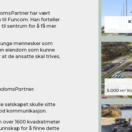
ndomsPartner har vært
 til Funcom. Han forteller
K
l sentrum for å få mer
er unge mennesker som
il en eiendom som kunne
r at de ansatte skal trives,
endomsPartner.
5.000
Kon
m²
le selskapet skulle sitte
god kommunikasjon.
om over 1600 kvadratmeter
unnskap for å finne dette