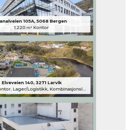
analveien 105A, 5068 Bergen
1.220
Kontor
m²
Elveveien 140, 3271 Larvik
tor, Lager/Logistikk, Kombinasjonslokaler