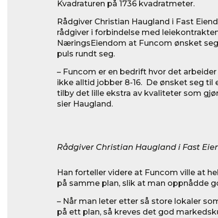
Kvadraturen på 1736 kvadratmeter.
Rådgiver Christian Haugland i Fast Eie
rådgiver i forbindelse med leiekontrakten
NæringsEiendom at Funcom ønsket seg ti
puls rundt seg.
– Funcom er en bedrift hvor det arbeid
ikke alltid jobber 8-16. De ønsket seg t
tilby det lille ekstra av kvaliteter som gjø
sier Haugland.
Rådgiver Christian Haugland i Fast Ei
Han forteller videre at Funcom ville at he
på samme plan, slik at man oppnådde 
– Når man leter etter så store lokaler s
på ett plan, så kreves det god markedsk