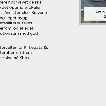
kere hvor vi vet de skal
ne det optimale lokaler
Lærum
n sånn størrelse. Kravene
ing i eget bygg,
asiliteter, felles
errom, og et eget
 Motion rom med god
orvalter for Kirkegata 15.
eptember, omtrent
ne sine på Xbox.