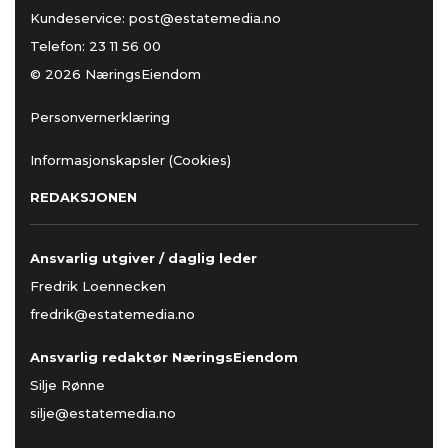
Kundeservice:
post@estatemedia.no
Telefon:
23 11 56 00
© 2026 NæringsEiendom
Personvernerklæring
Informasjonskapsler (Cookies)
REDAKSJONEN
Ansvarlig utgiver / daglig leder
Fredrik Loennecken
fredrik@estatemedia.no
Ansvarlig redaktør NæringsEiendom
Silje Rønne
silje@estatemedia.no