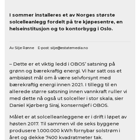
I sommer installeres et av Norges største
solcelleanlegg fordelt på tre kjøpesentre, en
helseinstitusjon og to kontorbygg i Oslo.
Av Silje Rønne E-post:
silje@estatemedia.no
– Dette er et viktig ledd i OBOS’ satsning på
grønn og bærekraftig energi. Vi har satt oss et
ambisiøst mål om å være selvforsynt med
bærekraftig energi innen 2021. I tillegg til en
allerede større satsning innen vannkraft ruller vi
med dette nå også ut solceller i stor skala, sier
Daniel Kjørberg Siraj, konsernsjef i OBOS.
Målet er at solcelleanleggene er i drift i løpet av
høsten 2017. Til sammen vil de seks byggene
produsere 1.000.000 kWh fornybar solstrøm i
året og dekke 7400 kvadratmeter tak.