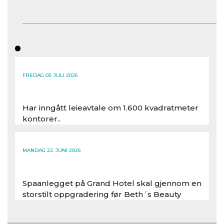
FREDAG 03. JULI 2026
Har inngått leieavtale om 1.600 kvadratmeter
kontorer..
Les hele artikkelen
MANDAG 22. JUNI 2026
Spaanlegget på Grand Hotel skal gjennom en
storstilt oppgradering før Beth´s Beauty
inntar 450 kvadratmeter i desember 2026..
Les hele artikkelen