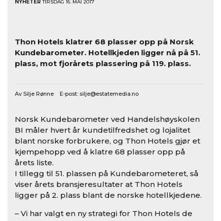
NYHETER
TIRSDAG 16. MAI 2017
Thon Hotels gjør et kjempebyks på Norsk Kundebarometer
Thon Hotels klatrer 68 plasser opp på Norsk
Kundebarometer. Hotellkjeden ligger nå på 51.
plass, mot fjorårets plassering på 119. plass.
Av Silje Rønne E-post:
silje@estatemedia.no
Norsk Kundebarometer ved Handelshøyskolen
BI måler hvert år kundetilfredshet og lojalitet
blant norske forbrukere, og Thon Hotels gjør et
kjempehopp ved å klatre 68 plasser opp på
årets liste.
I tillegg til 51. plassen på Kundebarometeret, så
viser årets bransjeresultater at Thon Hotels
ligger på 2. plass blant de norske hotellkjedene.
– Vi har valgt en ny strategi for Thon Hotels de