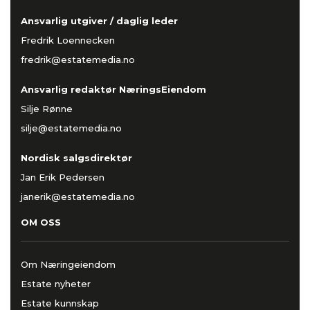
Ansvarlig utgiver / daglig leder
Fredrik Loennecken
fredrik@estatemedia.no
Ansvarlig redaktør NæringsEiendom
Silje Rønne
silje@estatemedia.no
Nordisk salgsdirektør
Jan Erik Pedersen
janerik@estatemedia.no
OM OSS
Om Næringeiendom
Estate nyheter
Estate kunnskap