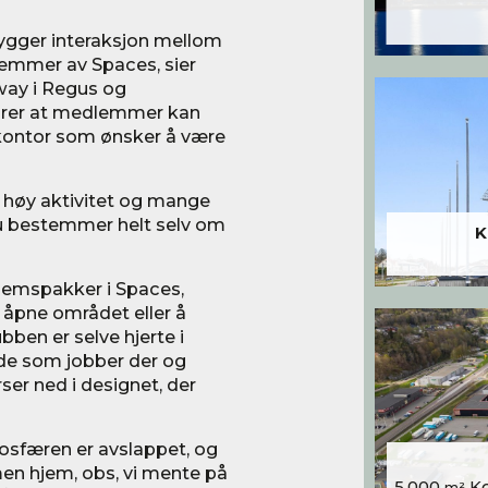
bygger interaksjon mellom
lemmer av Spaces, sier
ay i Regus og
larer at medlemmer kan
ekontor som ønsker å være
r høy aktivitet og mange
u bestemmer helt selv om
K
dlemspakker i Spaces,
t åpne området eller å
ben er selve hjerte i
 de som jobber der og
ser ned i designet, der
osfæren er avslappet, og
en hjem, obs, vi mente på
5.000
Kon
m²