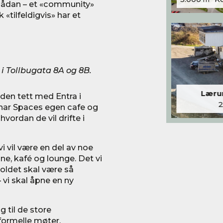
sådan – et «community»
«tilfeldigvis» har et
i Tollbugata 8A og 8B.
Lærum
den tett med Entra i
is har Spaces egen cafe og
hvordan de vil drifte i
vi vil være en del av noe
ine, kafé og lounge. Det vi
holdet skal være så
– vi skal åpne en ny
 til de store
formelle møter.