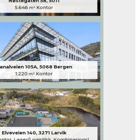
Nøstegaten 58, 5011
5.646
Kontor
m²
analveien 105A, 5068 Bergen
1.220
Kontor
m²
Elveveien 140, 3271 Larvik
tor, Lager/Logistikk, Kombinasjonslokaler