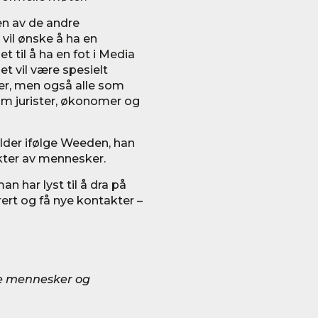
en av de andre
vil ønske å ha en
et til å ha en fot i Media
t vil være spesielt
ter, men også alle som
om jurister, økonomer og
lder ifølge Weeden, han
ekter av mennesker.
n har lyst til å dra på
irert og få nye kontakter –
ye mennesker og