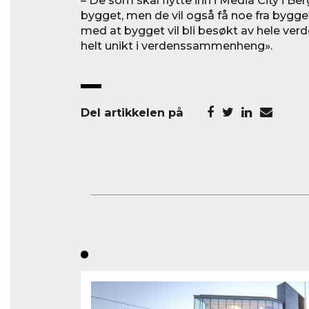
– De som skal flytte inn i Media City i Be
bygget, men de vil også få noe fra bygget
med at bygget vil bli besøkt av hele verd
helt unikt i verdenssammenheng».
Del artikkelen på