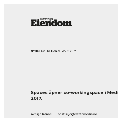
NYHETER
FREDAG 31. MARS 2017
Spaces åpner co-workingspace i Medi
2017.
Av Silje Rønne E-post:
silje@estatemedia.no