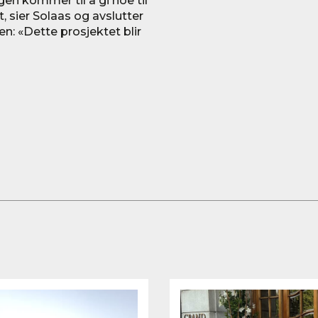
rgen kommer til å gi noe til
, sier Solaas og avslutter
en: «Dette prosjektet blir