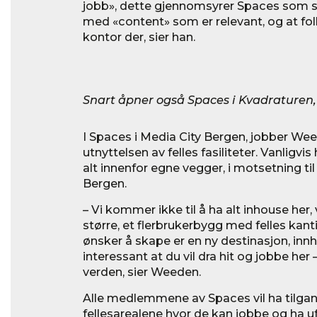
jobb», dette gjennomsyrer Spaces som 
med «content» som er relevant, og at folk 
kontor der, sier han.
Snart åpner også Spaces i Kvadraturen, 
I Spaces i Media City Bergen, jobber Wee
utnyttelsen av felles fasiliteter. Vanligv
alt innenfor egne vegger, i motsetning til 
Bergen.
– Vi kommer ikke til å ha alt inhouse her, 
større, et flerbrukerbygg med felles kant
ønsker å skape er en ny destinasjon, inn
interessant at du vil dra hit og jobbe her 
verden, sier Weeden.
Alle medlemmene av Spaces vil ha tilgang
fellesarealene hvor de kan jobbe og ha u