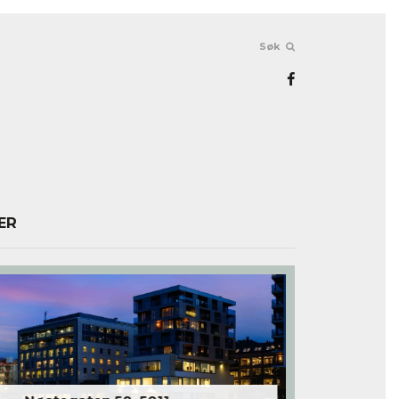
Søk
ER