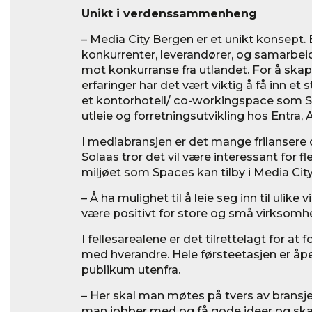
Unikt i verdenssammenheng
– Media City Bergen er et unikt konsept.
konkurrenter, leverandører, og samarbeid
mot konkurranse fra utlandet. For å ska
erfaringer har det vært viktig å få inn et 
et kontorhotell/ co-workingspace som Spa
utleie og forretningsutvikling hos Entra, 
I mediabransjen er det mange frilansere 
Solaas tror det vil være interessant for fl
miljøet som Spaces kan tilby i Media City
– Å ha mulighet til å leie seg inn til ulike
være positivt for store og små virksomhet
I fellesarealene er det tilrettelagt for at
med hverandre. Hele førsteetasjen er åpe
publikum utenfra.
– Her skal man møtes på tvers av bransjer,
man jobber med og få gode ideer og ska