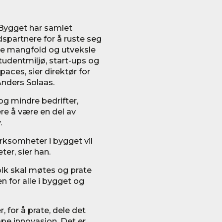
 Bygget har samlet
spartnere for å ruste seg
pe mangfold og utveksle
studentmiljø, start-ups og
ces, sier direktør for
Anders Solaas.
og mindre bedrifter,
ere å være en del av
.
 virksomheter i bygget vil
er, sier han.
 folk skal møtes og prate
n for alle i bygget og
 for å prate, dele det
pe innovasjon. Det er