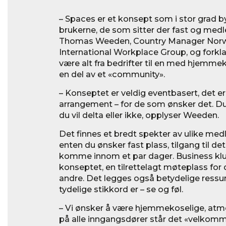
– Spaces er et konsept som i stor grad 
brukerne, de som sitter der fast og med
Thomas Weeden, Country Manager Norw
International Workplace Group, og fork
være alt fra bedrifter til en med hjemm
en del av et «community».
– Konseptet er veldig eventbasert, det e
arrangement – for de som ønsker det. D
du vil delta eller ikke, opplyser Weeden.
Det finnes et bredt spekter av ulike me
enten du ønsker fast plass, tilgang til de
komme innom et par dager. Business klub
konseptet, en tilrettelagt møteplass for
andre. Det legges også betydelige ressur
tydelige stikkord er – se og føl.
– Vi ønsker å være hjemmekoselige, atm
på alle inngangsdører står det «velkomm