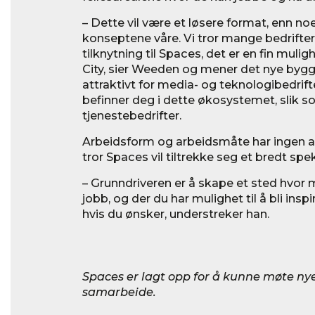
– Dette vil være et løsere format, enn no
konseptene våre. Vi tror mange bedrifter 
tilknytning til Spaces, det er en fin muligh
City, sier Weeden og mener det nye bygge
attraktivt for media- og teknologibedrif
befinner deg i dette økosystemet, slik s
tjenestebedrifter.
Arbeidsform og arbeidsmåte har ingen a
tror Spaces vil tiltrekke seg et bredt sp
– Grunndriveren er å skape et sted hvor ma
jobb, og der du har mulighet til å bli insp
hvis du ønsker, understreker han.
Spaces er lagt opp for å kunne møte n
samarbeide.