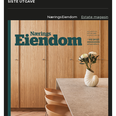
SISTE UTGAVE
NæringsEiendom
Estate magasin