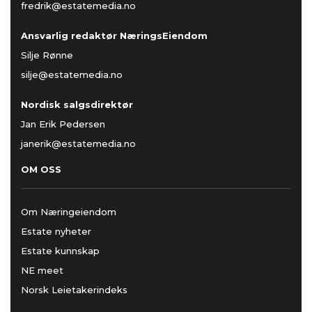
fredrik@estatemedia.no
Ansvarlig redaktør NæringsEiendom
Silje Rønne
silje@estatemedia.no
Nordisk salgsdirektør
Jan Erik Pedersen
janerik@estatemedia.no
OM OSS
Om Næringeiendom
Estate nyheter
Estate kunnskap
NE meet
Norsk Leietakerindeks