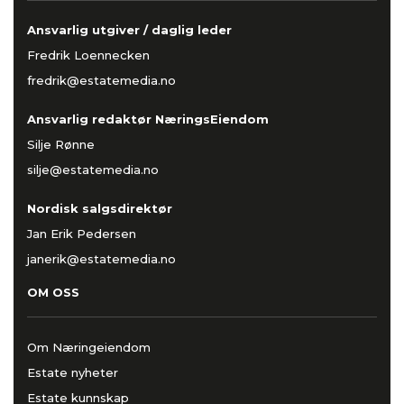
Ansvarlig utgiver / daglig leder
Fredrik Loennecken
fredrik@estatemedia.no
Ansvarlig redaktør NæringsEiendom
Silje Rønne
silje@estatemedia.no
Nordisk salgsdirektør
Jan Erik Pedersen
janerik@estatemedia.no
OM OSS
Om Næringeiendom
Estate nyheter
Estate kunnskap