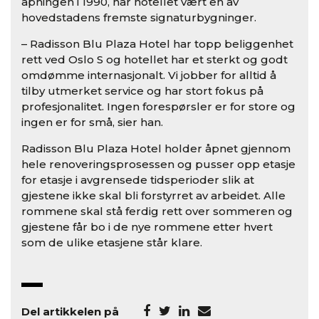
åpningen i 1990, har hotellet vært en av
hovedstadens fremste signaturbygninger.
– Radisson Blu Plaza Hotel har topp beliggenhet
rett ved Oslo S og hotellet har et sterkt og godt
omdømme internasjonalt. Vi jobber for alltid å
tilby utmerket service og har stort fokus på
profesjonalitet. Ingen forespørsler er for store og
ingen er for små, sier han.
Radisson Blu Plaza Hotel holder åpnet gjennom
hele renoveringsprosessen og pusser opp etasje
for etasje i avgrensede tidsperioder slik at
gjestene ikke skal bli forstyrret av arbeidet. Alle
rommene skal stå ferdig rett over sommeren og
gjestene får bo i de nye rommene etter hvert
som de ulike etasjene står klare.
Del artikkelen på