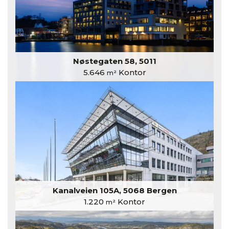
Nøstegaten 58, 5011
5.646
Kontor
m²
Kanalveien 105A, 5068 Bergen
1.220
Kontor
m²