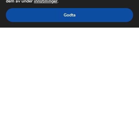
dem av under
innstillinger
.
Godta