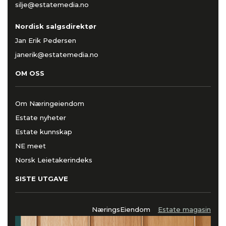
silje@estatemedia.no
Nordisk salgsdirektør
Jan Erik Pedersen
janerik@estatemedia.no
OM OSS
Om Næringeiendom
Estate nyheter
Estate kunnskap
NE meet
Norsk Leietakerindeks
SISTE UTGAVE
NæringsEiendom
Estate magasin