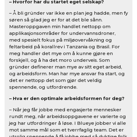
– Hvorfor har du startet eget selskap?
– Å bli gründer var ikke en plan jeg hadde, men fy
søren så glad jeg er for at det ble sånn.
Masteroppgaven min handlet nettopp om
applikasjonsområder for undervannsdroner,
med spesielt fokus på miljøovervåkning og
feltarbeid på korallrev i Tanzania og Brasil. For
meg handler det mye om å kunne gjøre en
forskjell, og å ha det moro underveis. Som
gründer definerer man mye av sitt eget arbeid,
og arbeidsform. Man har mye ansvar fra start, og
det er nettopp det som gjør det veldig
spennende, og utfordrende.
– Hva er den optimale arbeidsformen for deg?
– Når jeg får jobbe med engasjerte mennesker
rundt meg, når arbeidsoppgavene er varierte og
jeg har utfordringer å løse. I Blueye jobber vi alle
mot samme mål som et tverrfaglig team. Det er
utrolig spennende å få jobbe med så dyktige folk